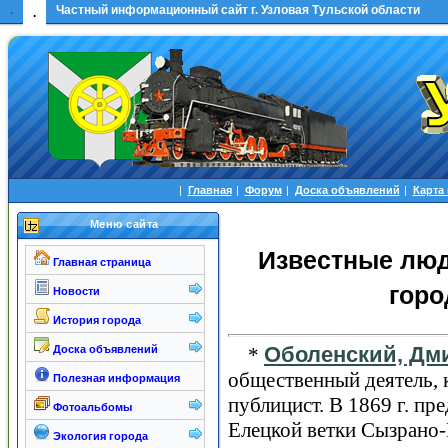
.
Частный информационный сайт г. Узловая Тульской области
.
|
Главная
|
Форум
|
Доска объявлений
|
Карта
Меню сайта
Известные люд
Главная страница
гор
Новости
История города
Оболенский, Дм
Доска объявлений
*
общественный деятель, 
Полезная информация
публицист. В 1869 г. пр
Фотоальбомы
Елецкой ветки Сызрано-
Экология города