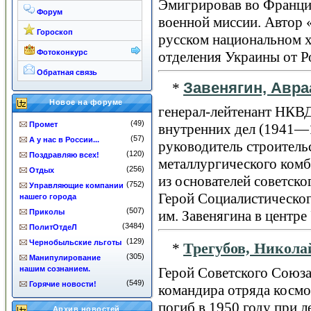
Эмигрировав во Франци
Форум
военной миссии. Автор 
Гороскоп
русском национальном х
Фотоконкурс
отделения Украины от Р
Обратная связь
Завенягин, Авр
*
Новое на форуме
генерал-лейтенант НКВ
(49)
Промет
внутренних дел (1941—
(57)
А у нас в России...
руководитель строитель
(120)
Поздравляю всех!
металлургического комб
(256)
Отдых
из основателей советск
(752)
Управляющие компании
Герой Социалистическог
нашего города
(507)
Приколы
им. Завенягина в центре
(3484)
ПолитОтдеЛ
(129)
Чернобыльские льготы
Трегубов, Никол
*
(305)
Манипулирование
нашим сознанием.
Герой Советского Союза,
(549)
Горячие новости!
командира отряда космо
погиб в 1950 году при 
Архив новостей