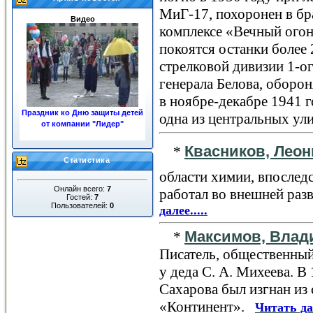
МиГ-17, похоронен в бр
Видео
комплексе «Вечный огонь
покоятся останки более
стрелковой дивизии 1-о
генерала Белова, обор
в ноябре-декабре 1941 г
Праздник ко Дню защиты детей
одна из центральных ули
от компании "Лидер"
«ЖКХ»
Квасников, Лео
*
Статистика
области химии, впослед
Онлайн всего:
7
работал во внешней разв
Гостей:
7
Пользователей:
0
далее.....
Максимов, Влад
*
Ночные пожары в центре
города
Писатель, общественный
у деда С. А. Михеева. В 
Сахарова был изгнан из
«Континент».
Читать дал