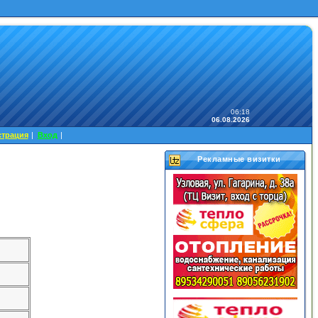
06:18
06.08.2026
страция
|
Вход
|
Рекламные визитки