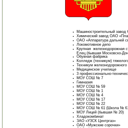
Машиностроительный завод 
Химический завод ОАО «Плас
ОАО «Аппаратура дальней с
Локомотивное депо
Крупная железнодорожная ст
Елец (бывшая Московско-Дон
Обувная фабрика
Колледж (техникум) тяжелог
Техникум железнодорожного 
Медицинское училище
3 профессионально-техниче
МОУ СОШ № 7
Гимназия
МОУ СОШ № 59
МОУ СОШ № 1
МОУ СОШ № 4
МОУ СОШ № 17
МОУ СОШ № 22
МОУ СОШ № 61 (Школа № 6
МОУ Лицей (бывшая № 20)
Хладокомбинат
ЗАО «УЗСК Центргаз»
ОАО «Мужские сорочки»