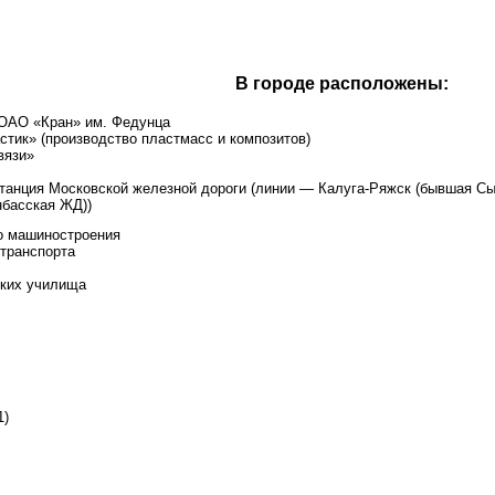
В городе расположены:
ОАО «Кран» им. Федунца
тик» (производство пластмасс и композитов)
вязи»
анция Московской железной дороги (линии — Калуга-Ряжск (бывшая Сы
басская ЖД))
о машиностроения
транспорта
ских училища
1)