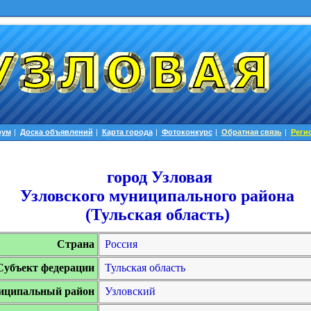
рум
|
Доска объявлений
|
Карта города
|
Фотоконкурс
|
Обратная связь
|
Реги
город Узловая
Узловского муниципального района
(Тульская область)
Страна
Россия
Субъект федерации
Тульская область
иципальный район
Узловский