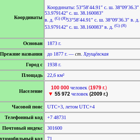
Координаты:
53°58′44.91″ с. ш.
38°09′36.3″ 
53.979142° с. ш.
38.160083°
Координаты
(G)
(Я)
в. д.
53°58′44.91″ с. ш.
38°09′36.3″ в. д.
(G)
(Я)
53.979142° с. ш.
38.160083° в. д.
Основан
1873 г.
Прежние названия
до 1877 г. —
ст
. Хрущёвская
Город с
1938 г.
Площадь
22,6 км²
100 000
человек
(
1979 г.
)
Население
▼
55 972
человек
(2009 г.)
Часовой пояс
UTC+3, летом UTC+4
Телефонный код
+7 48731
Почтовый индекс
301600
втомобильный код
71