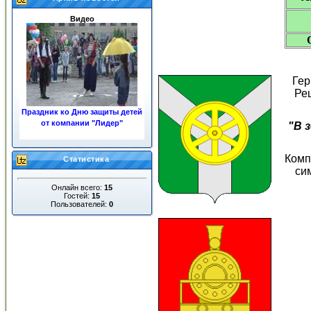
Видео
Гер
Ре
Праздник ко Дню защиты детей
от компании "Лидер"
"В 
«ЖКХ»
Комп
Статистика
си
Онлайн всего:
15
Гостей:
15
Пользователей:
0
Ночные пожары в центре
города