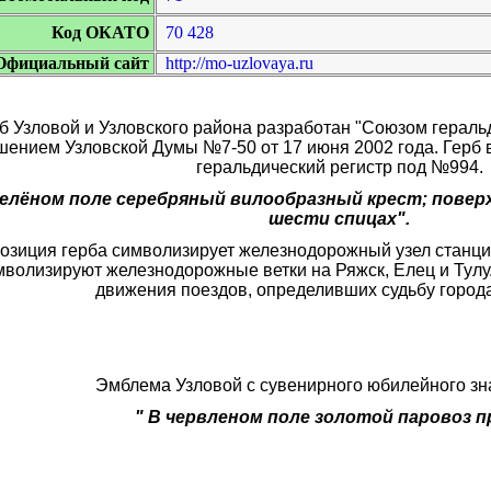
Код ОКАТО
70 428
Официальный сайт
http://mo-uzlovaya.ru
б Узловой и Узловского района разработан "Союзом гераль
шением Узловской Думы №7-50 от 17 июня 2002 года. Герб 
геральдический регистр под №994.
зелёном поле серебряный вилообразный крест; поверх 
шести спицах".
озиция герба символизирует железнодорожный узел станции
мволизируют железнодорожные ветки на Ряжск, Елец и Тулу.
движения поездов, определивших судьбу города
Эмблема Узловой с сувенирного юбилейного зна
" В червленом поле золотой паровоз п