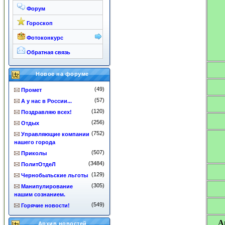
Форум
Гороскоп
Фотоконкурс
Обратная связь
Новое на форуме
(49)
Промет
(57)
А у нас в России...
(120)
Поздравляю всех!
(256)
Отдых
(752)
Управляющие компании
нашего города
(507)
Приколы
(3484)
ПолитОтдеЛ
(129)
Чернобыльские льготы
(305)
Манипулирование
нашим сознанием.
(549)
Горячие новости!
А
Архив новостей