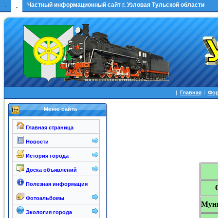
.
Частный информационный сайт г. Узловая Тульской области
.
|
Главная
|
Фо
Меню сайта
Главная страница
Новости
История города
Доска объявлений
Полезная информация
Фотоальбомы
Мун
Экология города