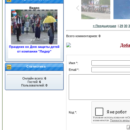
Видео
« Предыдущая
|
29
30
3
Всего комментариев
:
0
Доба
Праздник ко Дню защиты детей
от компании "Лидер"
«ЖКХ»
Имя *:
Статистика
Email *:
Онлайн всего:
6
Гостей:
6
Пользователей:
0
Ночные пожары в центре
города
Код *: