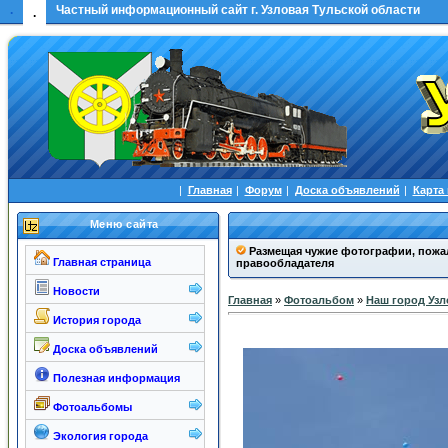
.
Частный информационный сайт г. Узловая Тульской области
.
|
Главная
|
Форум
|
Доска объявлений
|
Карта
Меню сайта
Размещая чужие фотографии, пожал
Главная страница
правообладателя
Новости
Главная
»
Фотоальбом
»
Наш город Узл
История города
Доска объявлений
Полезная информация
Фотоальбомы
Экология города