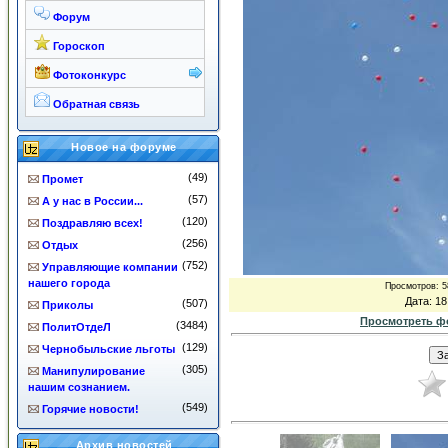
Форум
Гороскоп
Фотоконкурс
Обратная связь
Новое на форуме
(49)
Промет
(57)
А у нас в России...
(120)
Поздравляю всех!
(256)
Отдых
(752)
Управляющие компании
нашего города
Просмотров
: 
Дата
: 1
(507)
Приколы
Просмотреть ф
(3484)
ПолитОтдеЛ
(129)
Чернобыльские льготы
(305)
Манипулирование
нашим сознанием.
(549)
Горячие новости!
Архив новостей