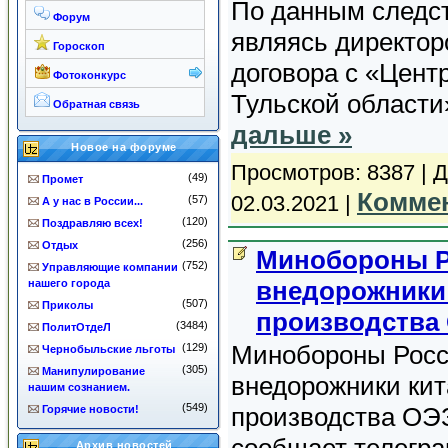
По данным следст
Форум
являясь директо
Гороскоп
договора с «Цент
Фотоконкурс
Тульской области
Обратная связь
дальше »
Новое на форуме
Просмотров: 8387 | 
(49)
Промет
Коммен
02.03.2021
|
(57)
А у нас в России...
(120)
Поздравляю всех!
(256)
Отдых
Минобороны Р
(752)
Управляющие компании
внедорожники 
нашего города
(507)
Приколы
производства 
(3484)
ПолитОтдеЛ
Минобороны Росс
(129)
Чернобыльские льготы
(305)
Манипулирование
внедорожники кит
нашим сознанием.
(549)
производства ОЭЗ
Горячие новости!
сообщает телегра
Архив новостей