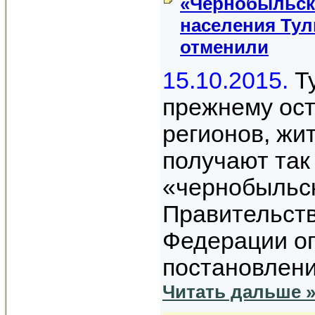
«Чернобыльск
населения Тул
отменили
15.10.2015.
Ту
прежнему ост
регионов, жи
получают та
«чернобыльск
Правительств
Федерации о
постановлен
Читать дальше 