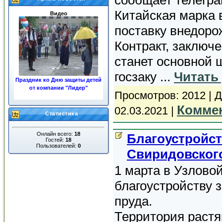
Китайская марка 
Видео
поставку внедоро
Контракт, заключ
станет основной
госзаку
...
Читать
Праздник ко Дню защиты детей
от компании "Лидер"
Просмотров: 2012 | 
«ЖКХ»
Коммен
02.03.2021
|
Статистика
Онлайн всего:
18
Благоустройс
Гостей:
18
Пользователей:
0
Свиридовского
1 марта в Узлово
Ночные пожары в центре
города
благоустройству 
пруда.
Территория растя