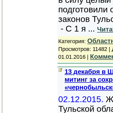
подготовили 
законов Туль
- С 1 я
...
Чита
Област
Категория:
Просмотров: 11482 |
Коммен
01.01.2016
|
13 декабря в 
митинг за сох
«чернобыльск
02.12.2015.
Ж
Тульской обла