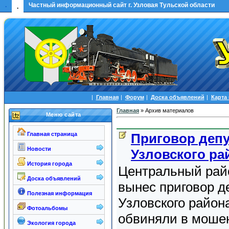
.
Частный информационный сайт г. Узловая Тульской области
.
|
Главная
|
Форум
|
Доска объявлений
|
Карта
Главная
»
Архив материалов
Меню сайта
Приговор депу
Главная страница
Новости
Узловского ра
История города
Центральный рай
Доска объявлений
вынес приговор д
Полезная информация
Узловского район
Фотоальбомы
обвиняли в моше
Экология города