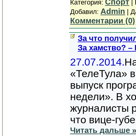
Спорт
Категория:
| 
Admin
Добавил:
| Д
Комментарии (0)
За что получи
За хамство? –
27.07.2014.
На
«ТелеТула» 
выпуск прогр
недели». В х
журналисты р
что вице-губ
Читать дальше 