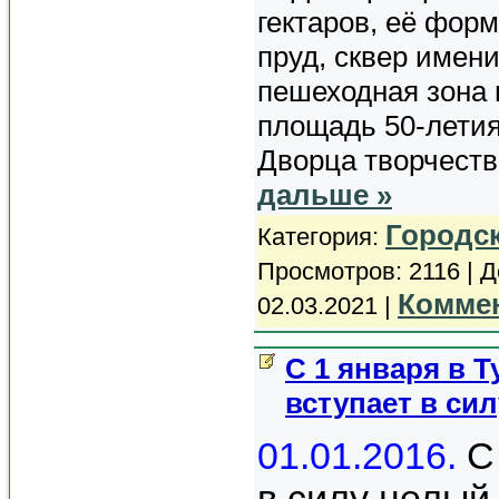
гектаров, её фор
пруд, сквер имени
пешеходная зона 
площадь 50-летия
Дворца творчест
дальше »
Городс
Категория:
Просмотров: 2116 | 
Коммен
02.03.2021
|
С 1 января в 
вступает в си
01.01.2016.
С 
в силу целый