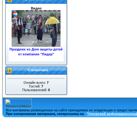
Видео
Праздник ко Дню защиты детей
от компании "Лидер"
«ЖКХ»
Статистика
Онлайн всего:
7
Гостей:
7
Пользователей:
0
Ночные пожары в центре
города
Все материалы размещенные на сайте принадлежат их владельцам и предоставля
При копировании материала, гиперссылка на
"Узловский информационный