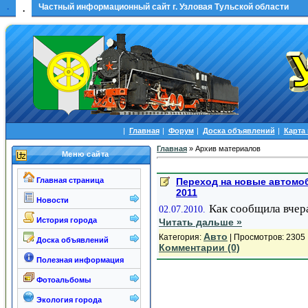
.
Частный информационный сайт г. Узловая Тульской области
.
|
Главная
|
Форум
|
Доска объявлений
|
Карта
Главная
»
Архив материалов
Меню сайта
Переход на новые автомоб
Главная страница
2011
Новости
Как сообщила вчер
02.07.2010.
История города
Читать дальше »
Авто
Категория:
| Просмотров: 2305 
Доска объявлений
Комментарии (0)
Полезная информация
Фотоальбомы
Экология города