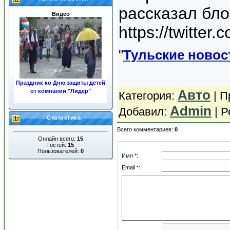
рассказал бло
Видео
https://twitter
"
Тульские новос
Праздник ко Дню защиты детей
Авто
от компании "Лидер"
Категория
:
|
П
«ЖКХ»
Admin
Добавил
:
|
Р
Статистика
Всего комментариев
:
0
Онлайн всего:
15
Гостей:
15
Пользователей:
0
Имя *:
Email *:
Ночные пожары в центре
города