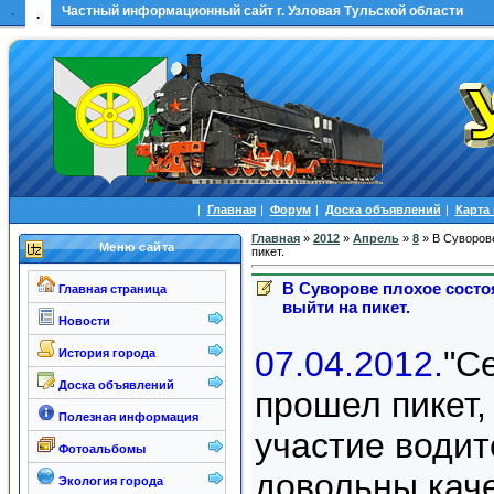
.
Частный информационный сайт г. Узловая Тульской области
.
|
Главная
|
Форум
|
Доска объявлений
|
Карта
Главная
»
2012
»
Апрель
»
8
» В Суворове
Меню сайта
пикет.
В Суворове плохое сост
Главная страница
выйти на пикет.
Новости
07.04.2012.
"С
История города
Доска объявлений
прошел пикет,
Полезная информация
участие водит
Фотоальбомы
довольны каче
Экология города