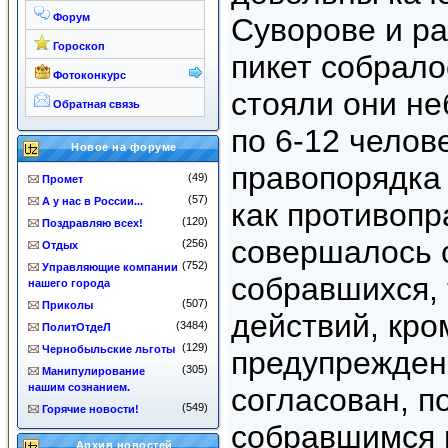
Форум
Суворове и ра
Гороскоп
пикет собрало
Фотоконкурс
стояли они н
Обратная связь
по 6-12 челов
Новое на форуме
правопорядка 
(49)
Промет
(57)
А у нас в России...
как противопр
(120)
Поздравляю всех!
совершалось 
(256)
Отдых
(752)
Управляющие компании
собравшихся, 
нашего города
(507)
Приколы
действий, кро
(3484)
ПолитОтдеЛ
(129)
Чернобыльские льготы
предупреждени
(305)
Манипулирование
нашим сознанием.
согласован, п
(549)
Горячие новости!
собравшимся н
Архив новостей