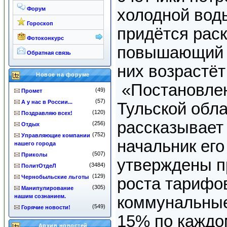
Форум
холодной вод
Гороскоп
придётся рас
Фотоконкурс
повышающий 
Обратная связь
них возрастёт
Новое на форуме
«Постановле
(49)
Промет
(57)
А у нас в России...
Тульской обла
(120)
Поздравляю всех!
рассказывает
(256)
Отдых
(752)
Управляющие компании
начальник его 
нашего города
(507)
Приколы
утверждены п
(3484)
ПолитОтдеЛ
(129)
Чернобыльские льготы
роста тарифо
(305)
Манипулирование
нашим сознанием.
коммунальные
(549)
Горячие новости!
15% по каждо
Архив новостей