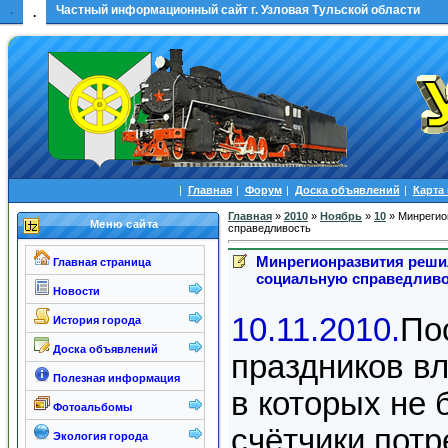
.
Частный информационный сайт г. Узловая Тульской области
.
|
Главная
|
Форум
|
Доска объявлений
|
Карта
Главная
»
2010
»
Ноябрь
»
10
» Минрегио
Меню сайта
справедливость
Минрегионразвития реши
Главная страница
социальную справедливо
Новости
10.11.2010.
По
История города
Доска объявлений
праздников в
Полезная информация
в которых не 
Фотоальбомы
счётчики потр
Экология города