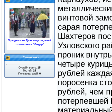
металлически
Видео
винтовой замо
сарая потерпе
Шахтеров пос
Праздник ко Дню защиты детей
Узловского ра
от компании "Лидер"
«ЖКХ»
проник внутрь
Статистика
четыре куриц
Онлайн всего:
15
рублей кажда
Гостей:
15
Пользователей:
0
поросенка ст
Ночные пожары в центре
рублей, чем 
города
потерпевшей 
материальны