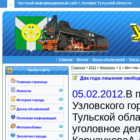
.
Частный информационный сайт г. Узловая Тульской области
.
|
Главная
|
Форум
|
Доска объявлений
|
Карта
Главная
»
2012
»
Февраль
»
5
» Два года
Меню сайта
Два года лишения свобод
Главная страница
05.02.2012.
В 
Новости
История города
Узловского го
Доска объявлений
Тульской обл
Полезная информация
уголовное де
Фотоальбомы
Экология города