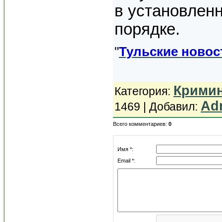
в установлен
порядке.
"
Тульские новос
Крими
Категория
:
Ad
1469 |
Добавил
:
Всего комментариев
:
0
Имя *:
Email *: