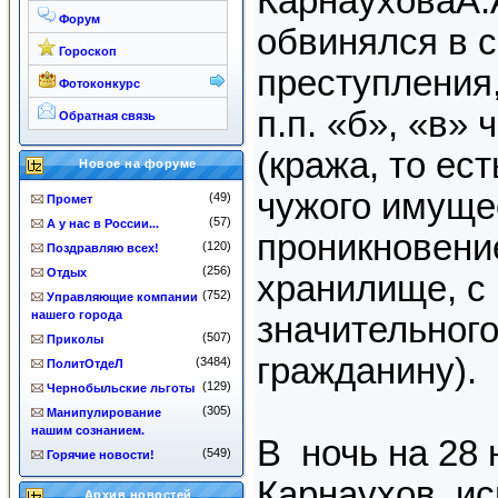
КарнауховаА.А
Форум
обвинялся в 
Гороскоп
преступления
Фотоконкурс
п.п. «б», «в» 
Обратная связь
(кража, то ес
Новое на форуме
чужого имуще
(49)
Промет
(57)
А у нас в России...
проникновени
(120)
Поздравляю всех!
(256)
Отдых
хранилище, с
(752)
Управляющие компании
нашего города
значительног
(507)
Приколы
гражданину).
(3484)
ПолитОтдеЛ
(129)
Чернобыльские льготы
(305)
Манипулирование
нашим сознанием.
В ночь на 28 
(549)
Горячие новости!
Карнаухов, и
Архив новостей