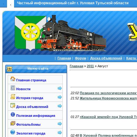
.
Частный информационный сайт г. Узловая Тульской области
.
|
Главная
|
Форум
|
Доска объявлений
|
Карта
Главная
»
2011
»
Август
Меню сайта
Главная страница
23 Августа, Вторник
Новости
22:02
Позиция по экологическим аспек
История города
21:52
Жительница Новомосковска жалуе
Доска объявлений
20 Августа, Суббота
Полезная информация
01:27
«Красной землей» под Узловой Т
Фотоальбомы
19 Августа, Пятница
Экология города
02:48
В Узловой Поляна влюбленных п