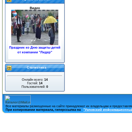
Видео
Праздник ко Дню защиты детей
от компании "Лидер"
«ЖКХ»
Статистика
Онлайн всего:
14
Гостей:
14
Пользователей:
0
Ночные пожары в центре
города
Все материалы размещенные на сайте принадлежат их владельцам и предоставля
При копировании материала, гиперссылка на
"Узловский информационный