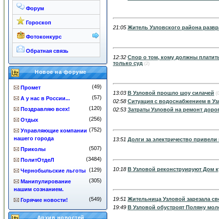
Форум
12 Августа, Пятница
Гороскоп
21:05
Житель Узловского района разв
Фотоконкурс
10 Августа, Среда
Обратная связь
12:32
Спор о том, кому должны платит
только суд
(2)
Новое на форуме
09 Августа, Вторник
(49)
Промет
13:03
В Узловой прошло шоу силачей
(
(57)
А у нас в России...
02:58
Ситуация с водоснабжением в У
(120)
Поздравляю всех!
02:53
Затраты Узловой на ремонт дорог
(256)
Отдых
08 Августа, Понедельник
(752)
Управляющие компании
нашего города
13:51
Долги за электричество привели
(507)
Приколы
02 Августа, Вторник
(3484)
ПолитОтдеЛ
10:18
В Узловой реконструируют Дом 
(129)
Чернобыльские льготы
(305)
Манипулирование
01 Августа, Понедельник
нашим сознанием.
19:51
Жительница Узловой зарезала св
(549)
Горячие новости!
19:49
В Узловой обустроят Поляну мо
Архив новостей