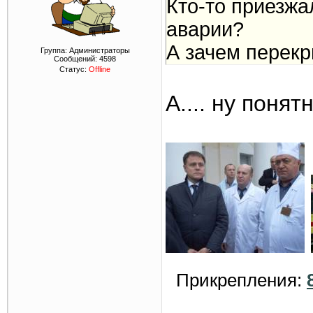
Кто-то приезжа
аварии?
А зачем перекр
Группа: Администраторы
Сообщений:
4598
Статус:
Offline
А.... ну понят
Прикрепления: