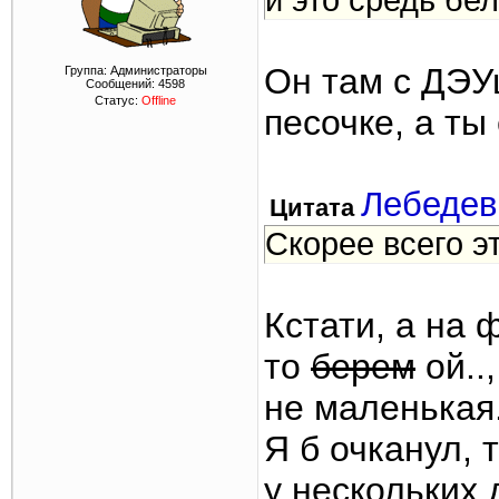
и это средь бе
Он там с ДЭУш
Группа: Администраторы
Сообщений:
4598
Статус:
Offline
песочке, а ты
Лебедев
Цитата
Скорее всего э
Кстати, а на 
то
берем
ой..
не маленькая
Я б очканул, 
у нескольких 