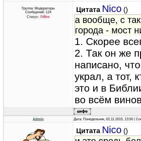
Nico
Цитата
(
)
Группа: Модераторы
Сообщений:
124
Статус:
Offline
а вообще, с т
города - мост н
1. Скорее все
2. Так он же 
написано, что
украл, а тот,
это и в Библи
во всём вино
Admin
Дата: Понедельник, 02.11.2015, 13:50 | 
Nico
Цитата
(
)