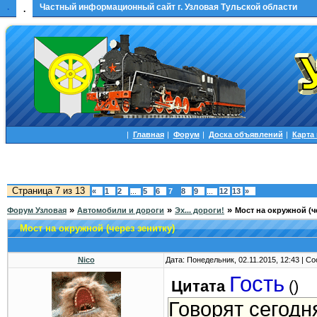
.
Частный информационный сайт г. Узловая Тульской области
.
|
Главная
|
Форум
|
Доска объявлений
|
Карта
Страница
7
из
13
«
1
2
5
6
7
8
9
12
13
»
…
…
»
»
»
Форум Узловая
Автомобили и дороги
Эх... дороги!
Мост на окружной (ч
Мост на окружной (через зенитку)
Nico
Дата: Понедельник, 02.11.2015, 12:43 | 
Гость
Цитата
(
)
Говорят сегодн