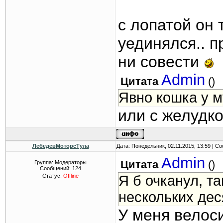
с лопатой он 
уединялся.. п
ни совести
Admin
Цитата
(
)
Явно кошка у м
или с желудк
ЛебедевМоторсТула
Дата: Понедельник, 02.11.2015, 13:59 | 
Admin
Цитата
(
)
Группа: Модераторы
Сообщений:
124
Статус:
Offline
Я б очканул, та
нескольких деся
У меня велос