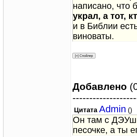
написано, что 
украл, а тот, 
и в Библии ест
виноваты.
Добавлено
(0
-------------------
Admin
Цитата
(
)
Он там с ДЭУшк
песочке, а ты 