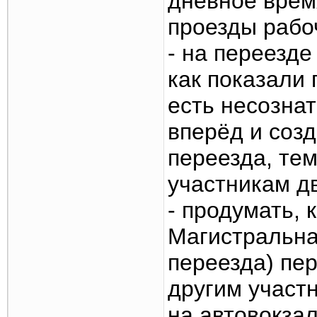
дневное врем
проезды рабо
- на переезде
как показали
есть несозна
вперёд и созд
переезда, те
участникам д
- продумать, к
Магистральная
переезда) пе
другим участ
на автовокзал