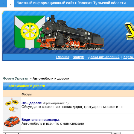
.
Частный информационный сайт г. Узловая Тульской области
.
|
Главная
|
Форум
|
Доска объявлений
|
Карта
»
Форум Узловая
Автомобили и дороги
Автомобили и дороги
Форум
Эх... дороги!
(Просматривают: 1)
Обсуждаем состояние наших дорог, тротуаров, мостов и т.п.
Водители и пешеходы.
Автомобиль и всё, что с ним связано