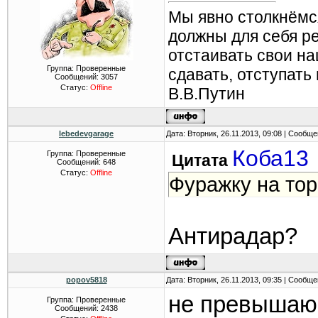
Мы явно столкнёмс
должны для себя р
отстаивать свои н
Группа: Проверенные
сдавать, отступать
Сообщений:
3057
Статус:
Offline
В.В.Путин
lebedevgarage
Дата: Вторник, 26.11.2013, 09:08 | Сообщ
Коба13
Группа: Проверенные
Цитата
Сообщений:
648
Статус:
Offline
Фуражку на тор
Антирадар?
popov5818
Дата: Вторник, 26.11.2013, 09:35 | Сообщ
не превышаю
Группа: Проверенные
Сообщений:
2438