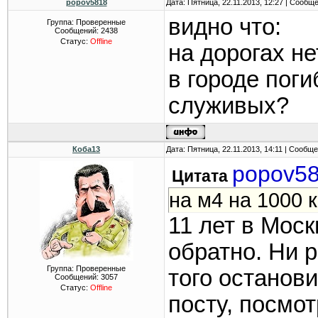
popov5818
Дата: Пятница, 22.11.2013, 12:27 | Сообщ
видно что:
Группа: Проверенные
Сообщений:
2438
Статус:
Offline
на дорогах не
в городе пог
служивых?
Коба13
Дата: Пятница, 22.11.2013, 14:11 | Сообщ
popov5
Цитата
на м4 на 1000 
11 лет в Моск
обратно. Ни р
Группа: Проверенные
того останови
Сообщений:
3057
Статус:
Offline
посту, посмот