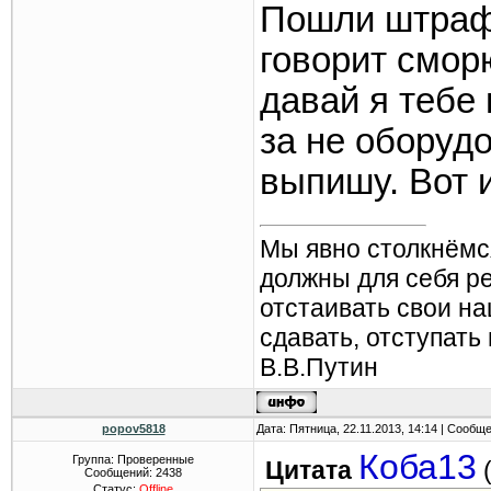
Пошли штраф 
говорит смор
давай я тебе 
за не оборуд
выпишу. Вот 
Мы явно столкнёмс
должны для себя р
отстаивать свои н
сдавать, отступать
В.В.Путин
popov5818
Дата: Пятница, 22.11.2013, 14:14 | Сообщ
Коба13
Группа: Проверенные
Цитата
Сообщений:
2438
Статус:
Offline