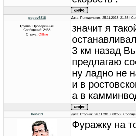
popov5818
Дата: Понедельник, 25.11.2013, 21:36 | 
значит я тако
Группа: Проверенные
Сообщений:
2438
Статус:
Offline
останавливали
3 км назад В
предлагаю со
ну ладно не 
и в ростовско
а в камминво
Коба13
Дата: Вторник, 26.11.2013, 00:56 | Сообщ
Фуражку на то