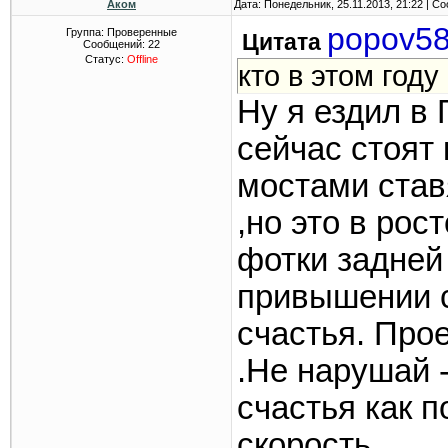
Аком
Дата: Понедельник, 25.11.2013, 21:22 | 
popov5
Группа: Проверенные
Цитата
Сообщений:
22
Статус:
Offline
кто в этом году
Ну я ездил в
сейчас стоят
мостами став
,но это в рос
фотки задней
привышении с
счастья. Про
.Не нарушай -
счастья как п
скорость .