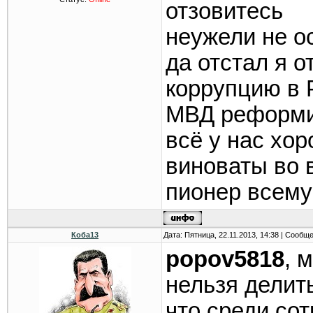
отзовитесь
неужели не о
да отстал я о
коррупцию в 
МВД реформ
всё у нас хо
виноваты во 
пионер всему
Коба13
Дата: Пятница, 22.11.2013, 14:38 | Сообщ
popov5818
, 
нельзя делит
что среди со