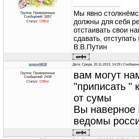
Мы явно столкнёмс
Группа: Проверенные
Сообщений:
3057
должны для себя р
Статус:
Offline
отстаивать свои н
сдавать, отступать
В.В.Путин
popov5818
Дата: Среда, 20.11.2013, 14:29 | Сообщен
вам могут на
Группа: Проверенные
Сообщений:
2438
Статус:
Offline
"приписать "
от сумы
Вы наверное 
ведомы росси