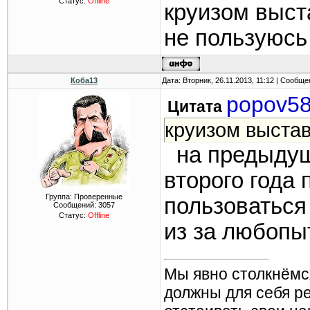
Статус:
Offline
круизом выс
не пользуюсь
Коба13
Дата: Вторник, 26.11.2013, 11:12 | Сообщ
popov5
Цитата
круизом выста
на предыдуще
второго года
Группа: Проверенные
пользоваться
Сообщений:
3057
Статус:
Offline
из за любопы
Мы явно столкнёмс
должны для себя р