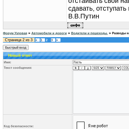
отстаивать свои н
сдавать, отступать
В.В.Путин
»
»
»
Форум Узловая
Автомобили и дороги
Водители и пешеходы.
Разводы н
Страница
2
из
3
«
1
2
3
»
Новый ответ
Имя:
Текст сообщения:
Код безопасности: