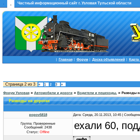
.
Частный информационный сайт г. Узловая Тульской области
.
|
Главная
|
Форум
|
Доска объявлений
|
Карта
Страница
2
из
3
«
1
2
3
»
»
»
»
Форум Узловая
Автомобили и дороги
Водители и пешеходы.
Разводы н
Разводы на дорогах
popov5818
Дата: Среда, 20.11.2013, 10:45 | Сообщен
ехали 60, под
Группа: Проверенные
Сообщений:
2438
Статус:
Offline