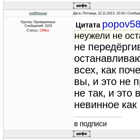
crafthouse
Дата: Пятница, 22.11.2013, 15:04 | Сообщ
popov5
Группа: Проверенные
Цитата
Сообщений:
1103
Статус:
Offline
неужели не ос
не передёрги
останавливаю
всех, как поч
вы, и это не 
не так, и это
невинное как
в подписи