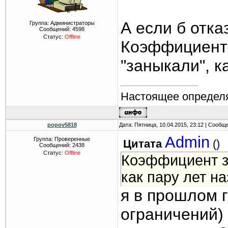
А если б отк
Группа: Администраторы
Сообщений:
4598
Статус:
Offline
Коэффициент 
"заныкали", к
Настоящее определя
popov5818
Дата: Пятница, 10.04.2015, 23:12 | Сообщ
Admin
Группа: Проверенные
Цитата
(
)
Сообщений:
2438
Статус:
Offline
Коэффициент за
как пару лет н
я в прошлом г
ограничений)