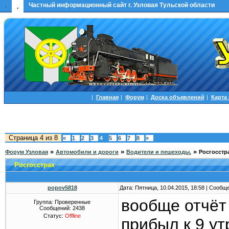
.
Частный информационный сайт г. Узловая Тульской области
.
|
Главная
|
Форум
|
Доска объявлений
|
Карта
Страница
4
из
8
«
1
2
3
4
5
6
7
8
»
»
»
»
Форум Узловая
Автомобили и дороги
Водители и пешеходы.
Росгосстр
Росгосстрах
popov5818
Дата: Пятница, 10.04.2015, 18:58 | Сообщ
вообще отчёт
Группа: Проверенные
Сообщений:
2438
Статус:
Offline
прибыл к 9 ут