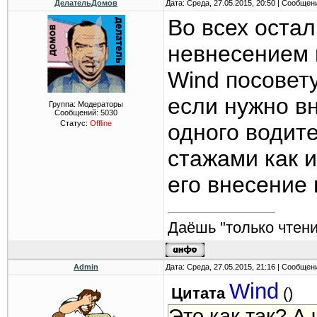
ДелательДомов
Дата: Среда, 27.05.2015, 20:50 | Сообщен
Во всех оста
невнесением 
Wind посовету
если нужно в
Группа: Модераторы
Сообщений:
5030
Статус:
Offline
одного водите
стажами как и
его внесение 
Даёшь "только чтени
Admin
Дата: Среда, 27.05.2015, 21:16 | Сообщен
Wind
Цитата
(
)
Это как так? А