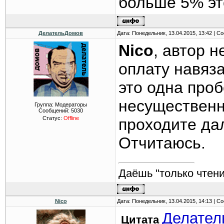
больше 5% эт
ДелательДомов
Дата: Понедельник, 13.04.2015, 13:42 | 
Nico
, автор 
оплату навяза
это одна проб
несущественн
Группа: Модераторы
Сообщений:
5030
Статус:
Offline
проходите дал
Отчитаюсь.
Даёшь "только чтени
Nico
Дата: Понедельник, 13.04.2015, 14:13 | 
Делател
Цитата