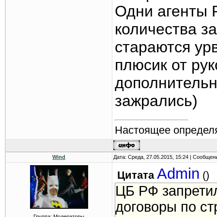
Одни агенты 
количества з
стараются ур
плюсик от ру
дополнительн
зажрались)
Настоящее определя
Wind
Дата: Среда, 27.05.2015, 15:24 | Сообщен
Admin
Цитата
(
)
ЦБ РФ запрети
договоры по с
Группа: Модераторы