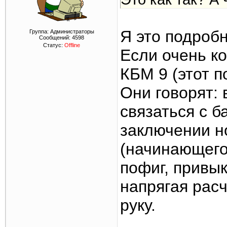
Я это подроб
Группа: Администраторы
Сообщений:
4598
Статус:
Offline
Если очень к
КБМ 9 (этот п
Они говорят: 
связаться с б
заключении н
(начинающего
пофиг, привык
напрягая рас
руку.