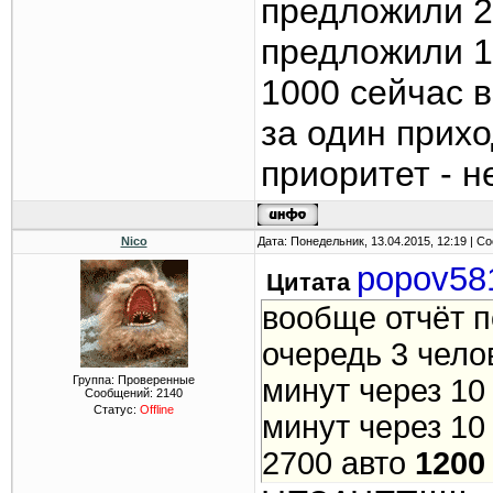
предложили 2
предложили 1
1000 сейчас 
за один прих
приоритет - н
Nico
Дата: Понедельник, 13.04.2015, 12:19 | 
popov58
Цитата
вообще отчёт п
очередь 3 чело
Группа: Проверенные
минут через 10
Сообщений:
2140
Статус:
Offline
минут через 10
2700 авто
1200