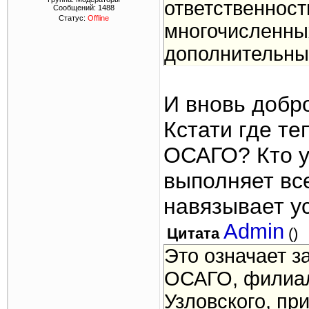
ответственност
Сообщений:
1488
Статус:
Offline
многочисленны
дополнительных
И вновь добр
Кстати где те
ОСАГО? Кто у
выполняет вс
навязывает у
Admin
Цитата
(
)
Это означает з
ОСАГО, филиалы
Узловского, пр