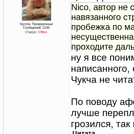
Nico, автор не
навязанного ст
Группа: Проверенные
пробежка по ма
Сообщений:
2140
Статус:
Offline
несущественна.
проходите даль
ну я все пон
написанного, 
Чукча не чита
По поводу афф
лучше перепл
грозился, та
Цитата