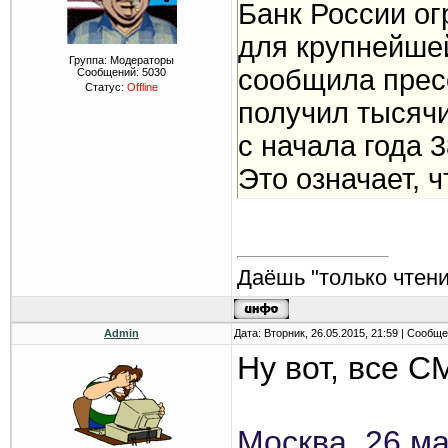
Банк России о
для крупнейшей
Группа: Модераторы
сообщила прес
Сообщений:
5030
Статус:
Offline
получил тысяч
с начала года 
​Это означает,
новые договор
действующие. 
принимать заяв
Даёшь "только чтени
случаев и испо
Admin
Дата: Вторник, 26.05.2015, 21:59 | Сообщ
заключенным д
Ну вот, все С
Банк России бу
страховщиком 
Москва. 26 м
сообщении.