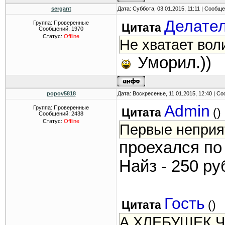
отпускных цен
sergant
Дата: Суббота, 03.01.2015, 11:11 | Сообщ
закупочных цен
Делате
Группа: Проверенные
Цитата
Сообщений:
1970
хлебопекарным
Статус:
Offline
Не хватает вол
120,98% и 113,
Уморил.))
И все это при 
за весь прошлы
popov5818
Дата: Воскресенье, 11.01.2015, 12:40 | 
107,5%. То ест
Admin
Группа: Проверенные
Цитата
(
)
Сообщений:
2438
чем остальные 
Статус:
Offline
Первые неприят
был ли сговор 
проехался по
Найз - 250 ру
Гость
Цитата
(
)
А ХЛЕБУШЕК 