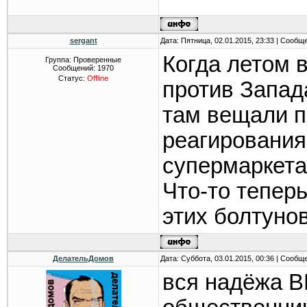
года. Как сегод
основном, дор
sergant
Дата: Пятница, 02.01.2015, 23:33 | Сообщ
Была проанали
Когда летом 
Группа: Проверенные
Сообщений:
1970
Статус:
Offline
на хлеб пшени
против Запад
пастеризованн
там вещали п
2,5%, масло п
реагирования
дезодорированн
супермаркета
цен на продово
Что-то теперь
ржаную, молоко
этих болтунов
масла подсолне
Индекс отпускн
ДелательДомов
Дата: Суббота, 03.01.2015, 00:36 | Сообщ
III кварталу пр
вся надёжа 
пшеничной высш