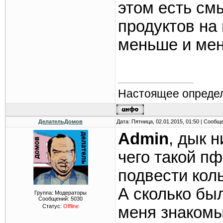
этом есть см
продуктов на 
меньше и ме
Настоящее определ
ДелательДомов
Дата: Пятница, 02.01.2015, 01:50 | Сообщ
Admin
, дык н
чего такой п
подвести кол
А сколько бы
Группа: Модераторы
Сообщений:
5030
Статус:
Offline
меня знакомы