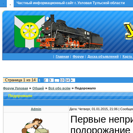
.
Частный информационный сайт г. Узловая Тульской области
.
|
Главная
|
Форум
|
Доска объявлений
|
Карта
Страница
1
из
14
1
2
3
13
14
»
…
»
»
»
Форум Узловая
Общий
Всё обо всём
Подорожало
Подорожало
Admin
Дата: Четверг, 01.01.2015, 21:06 | Сообщ
Первые непри
подорожание 