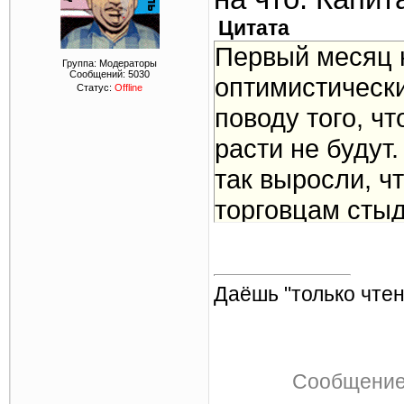
Цитата
Первый месяц н
Группа: Модераторы
Сообщений:
5030
оптимистическ
Статус:
Offline
поводу того, ч
расти не будут
так выросли, ч
торговцам стыд
ничуть не сты
В декабре про
Даёшь "только чтен
антимонопольн
области провел
социально зна
Сообщение
товаров в наше