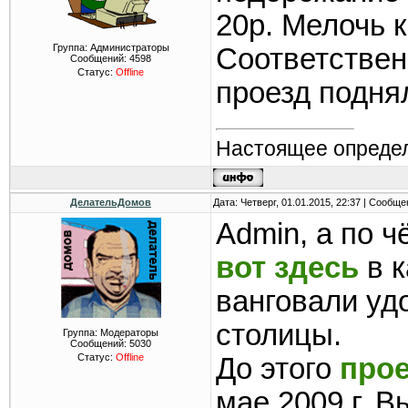
20р. Мелочь к
Группа: Администраторы
Соответствен
Сообщений:
4598
Статус:
Offline
проезд подня
Настоящее определ
ДелательДомов
Дата: Четверг, 01.01.2015, 22:37 | Сообщ
Admin, а по 
вот здесь
в к
ванговали уд
столицы.
Группа: Модераторы
Сообщений:
5030
Статус:
Offline
До этого
про
мае 2009 г. В