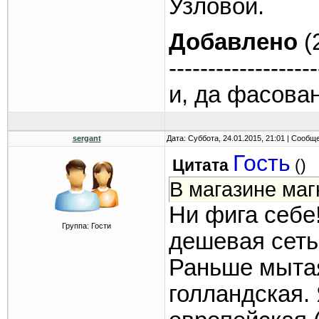
Узловой.
Добавлено
(
-------------------
и, да фасован
sergant
Дата: Суббота, 24.01.2015, 21:01 | Сообщ
Гость
Цитата
(
)
В магазине магн
Ни фига себе
Группа: Гости
дешевая сеть
Раньше мытая
голландская. 