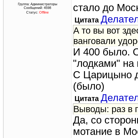
Группа: Администраторы
стало до Моск
Сообщений:
4598
Статус:
Offline
Делате
Цитата
А то вы вот зд
ванговали удор
И 400 было. О
"лодками" на
С Царицыно д
(было)
Делате
Цитата
Выводы: раз в 
Да, со сторон
мотание в Мо