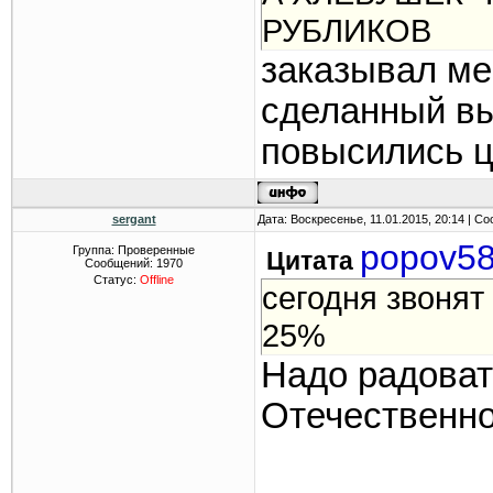
РУБЛИКОВ
заказывал ме
сделанный выб
повысились 
sergant
Дата: Воскресенье, 11.01.2015, 20:14 | 
popov5
Группа: Проверенные
Цитата
Сообщений:
1970
Статус:
Offline
сегодня звонят
25%
Надо радовать
Отечественно