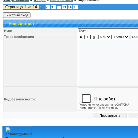
Страница
1
из
14
1
2
3
13
14
»
…
Новый ответ
Имя:
Текст сообщения:
Код безопасности: