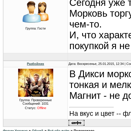
Сегодня уже 
Морковь торг
чем-то.
Группа: Гости
И, что харак
покупкой я не
Разбойник
Дата: Воскресенье, 25.01.2015, 12:34 | 
В Дикси морко
тонкая и мелк
Магнит - не до
Группа: Проверенные
Сообщений:
1031
Статус:
Offline
На вкус и цвет -- ф
»
»
»
Форум Узловая
Общий
Всё обо всём
Подорожало