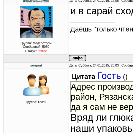
ДелательДомов
Дата: Суббота, 24.01.2015, 22:06 | Сообщ
и в сарай схо
Даёшь "только чтен
Группа: Модераторы
Сообщений:
5030
Статус:
Offline
sergant
Дата: Суббота, 24.01.2015, 23:03 | Сообщ
Гость
Цитата
(
)
Адрес производ
район, Рязанск
Группа: Гости
да я сам не ве
Вряд ли глюка
наши упаковы