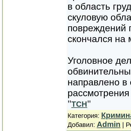
в область гру
скуловую обла
повреждений 
скончался на 
Уголовное де
обвинительны
направлено в 
рассмотрения 
"
"
ТСН
Кримин
Категория
:
Admin
Добавил
:
|
Р