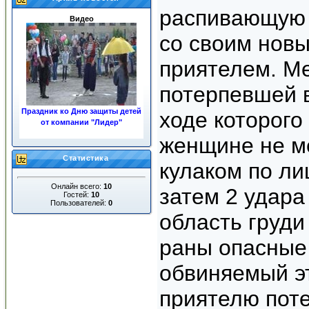
распивающую 
Видео
со своим нов
приятелем. М
потерпевшей в
Праздник ко Дню защиты детей
ходе которого
от компании "Лидер"
женщине не м
«ЖКХ»
Статистика
кулаком по ли
Онлайн всего:
10
затем 2 удара
Гостей:
10
Пользователей:
0
область груди
Ночные пожары в центре
раны опасные 
города
обвиняемый э
приятелю пот