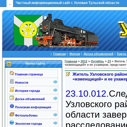
.
Частный информационный сайт г. Узловая Тульской области
.
|
Главная
|
Форум
|
Доска объявлений
|
Карта
Главная
»
2012
»
Октябрь
»
23
» Житель 
Меню сайта
«изменщицей» и ее ухажером, предстанет
Житель Узловского район
Главная страница
«изменщицей» и ее ухаже
Новости
23.10.012.
Сле
История города
Доска объявлений
Узловского ра
Полезная информация
области заве
Фотоальбомы
расследование
Экология города