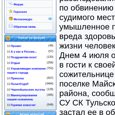
Форум
по обвинению 
Гороскоп
судимого мест
Фотоконкурс
умышленное п
Обратная связь
вреда здоровь
Новое на форуме
жизни человек
(49)
Промет
(57)
А у нас в России...
Днем 4 июля 
(120)
Поздравляю всех!
в гости к сво
(256)
Отдых
(752)
Управляющие компании
сожительнице 
нашего города
(507)
Приколы
поселке Майск
(3484)
ПолитОтдеЛ
(129)
Чернобыльские льготы
района, сообщ
(305)
Манипулирование
нашим сознанием.
СУ СК Тульско
(549)
Горячие новости!
застал ее в о
Архив новостей