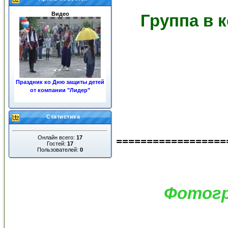
Видео
Группа в к
Праздник ко Дню защиты детей
от компании "Лидер"
«ЖКХ»
Статистика
Онлайн всего:
17
==================
Гостей:
17
Пользователей:
0
Ночные пожары в центре
города
Фотогр