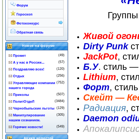
«Н
Форум
Группы
Гороскоп
Фотоконкурс
Обратная связь
Живой огон
Dirty Punk
ст
Новое на форуме
JackPot
, ст
(49)
Промет
(57)
А у нас в России...
Б.У
. стиль —
(120)
Поздравляю всех!
Lithium
, сти
(256)
Отдых
(752)
Управляющие компании
Форт
, стил
нашего города
(507)
Скейт — К
Приколы
(3484)
ПолитОтдеЛ
Радиация
, 
(129)
Чернобыльские льготы
(305)
Манипулирование
Daemon odi
нашим сознанием.
Апокалипси
(549)
Горячие новости!
Архив новостей