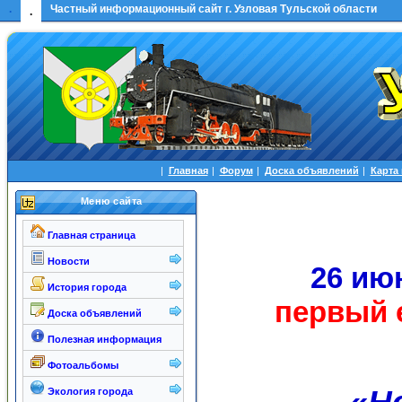
.
Частный информационный сайт г. Узловая Тульской области
.
|
Главная
|
Форум
|
Доска объявлений
|
Карта
Меню сайта
Главная страница
Новости
26 ию
История города
первый 
Доска объявлений
Полезная информация
Фотоальбомы
Экология города