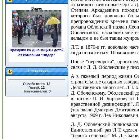
отразились некоторые черты Д.
Видео
Степана Аркадьевича походи
которого был довольно боль
препровождению времени такж
романа Облонский назван Леон
Оболенского; насколько мне 
дельцом и не был таким жуиро
Л.Т. в 1870-е гг. довольно ча
Праздник ко Дню защиты детей
сюда поохотиться. Шаховское в
от компании "Лидер"
После "переворота", происшед
«ЖКХ»
связи с Д. Д. Оболенским у пи
Статистика
А в тяжелый период жизни Обо
строительстве сахарных заводо
Онлайн всего:
12
Дело тянулось много лет. Л.Т. 
Гостей:
12
Пользователей:
0
Д. Оболенскому. Оболенский д
в письме П. И. Бирюкову от 1
нравственной дезинфекции". Л
Ночные пожары в центре
(так звали Дмитрия Дмитриеви
города
августа 1909
г. Лев Николаевич 
Д. Д. Оболенский пользовался
Единственный раз Л.Т. сделал
"белого генерала" М. Д. Скоб