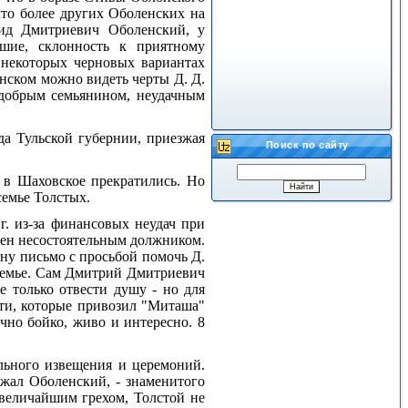
что более других Оболенских на
ид Дмитриевич Оболенский, у
ушие, склонность к приятному
 некоторых черновых вариантах
ском можно видеть черты Д. Д.
 добрым семьянином, неудачным
да Тульской губернии, приезжая
Поиск по сайту
и в Шаховское прекратились. Но
семье Толстых.
г. из-за финансовых неудач при
влен несостоятельным должником.
ину письмо с просьбой помочь Д.
 семье. Сам Дмитрий Дмитриевич
не только отвести душу -
но для
сти, которые привозил "Миташа"
чно бойко, живо и интересно. 8
ельного извещения и церемоний.
ажал Оболенский, -
знаменитого
величайшим грехом, Толстой не