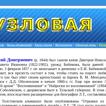
рум
|
Доска объявлений
|
Карта города
|
Фотоконкурс
|
Обратная связь
|
Реги
й Дмитриевич
(р. 1844)
был сыном князя Дмитрия Николае
авета Ивановна (1822-1902),
урожд. Бибикова, была давней 
ю. 3
февраля 1857
г. он записывает в дневнике о Е.И. Бибиковой
ет, вся прелесть состоит в том, чтобы стоять на пороге лю
го (он был убит своим крепостным) за барона В. М. Менгдена
лся с Д.Д. Оболенским в начале 1860-х гг. Еще при жизни 
ий архив" "Воспоминания" и "Наброски из воспоминаний" (1894
 Соболевском, о дворянском быте в Тульской губернии. В этом
том, впоследствии расширенные для биографии Л.Т., составляв
Толстовском альманахе были опубликованы "Отрывки из
споминает о начинающейся дружбе с Л.Т.: "Я стал часто посеща