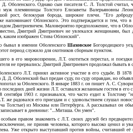
 Д. Оболенского. Однако сын писателя С. Л. Толстой считал, 
л муж племянницы Толстого Елизаветы Валерьяновны Леон
шой рост, белокурая борода, широкие плечи. "Его доброд
е напоминают Облонского. Это подтверждается и тем, что в
идом Дмитриевичем. Маловероятно предположение, что в Облон
известно, Дмитрий Дмитриевич не увлекался женщинами, был
м, каким изображен Стива Облонский".
сто бывал в имении Оболенского
Шаховское
Богородицкого уез
 этот период служило для охотников сборным пунктом.
шего в его мировоззрении, Л.Т. охотиться перестал, и поездк
сателя не прервались: Дмитрий Дмитриевич продолжал бывать в 
ленского Л.Т. принял активное участие в его судьбе. В 1878
в Д. Д. Оболенский был предан суду, по суду оправдан, но объя
хлопотал за Оболенского. В январе 1883
г. он пишет А. С. Сувор
о последних дней жизни Л.Т. оставался желанным гостем в его
8
сентября 1903
г. признавался, что часто ездит к Толстому "
.Т. же радовался его приездам и с удовольствием слушал ново
ча Толстые) из Москвы или Петербурга. А рассказывал он обы
записывает в дневнике: "...Миташа. Он умен".
 особым правом знакомить с Л.Т. своих друзей без предварит
 исключение, не приняв человека, которого высоко ценил и ув
елева. Уже открыто выступавший против войны, считавший её 