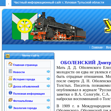
.
Частный информационный сайт г. Узловая Тульской области
.
|
Главная
|
Фо
Меню сайта
ОБОЛЕНСКИЙ Дмитри
Главная страница
Мать Д. Д. Оболенского Елиз
молодости он едва не увлекся е
Новости
быть отрадные отношения. Мож
История города
после смерти Д. Н. Оболенско
Толстых. Писатель познакоми
Доска объявлений
опубликовал в журнале "Русск
Полезная информация
заметки о В.А. Сологубе, С.А.
наброски воспоминаний о Толс
Фотоальбомы
В 1909
г. в Международном 
Экология города
Оболенского. Оболенский так в