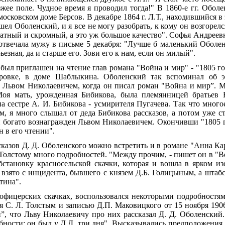
зжее поле. Чудное время я проводил тогда!" В 1860-е гг. Обол
московском доме Берсов. В декабре 1864
г. Л.Т., находившийся в
л Оболенский, и я все не могу разобрать, к кому он возгорелся
атный и скромный, а это уж большое качество".
Софья Андреевн
твечала мужу в письме 5
декабря: "Лучше б маленький Оболен
рьезная, да и старше его. Зови его к нам, если он милый".
был приглашен на чтение глав романа "Война и мир" - "1805
го
тровке, в доме Шаблыкина. Оболенский так вспоминал об э
о Львом Николаевичем, когда он писал роман "Война и мир”. 
оя мать, урожденная Бибикова, была племянницей братьев 
а сестре А. И. Бибикова -
усмирителя Пугачева. Так что многое
м, я много слышал от деда Бибикова рассказов, а потом уже с
 и богато вознагражден Львом Николаевичем. Окончивши "1805
 в его чтении".
казов Д. Д. Оболенского можно встретить и в романе "Анна Ка
Толстому много подробностей. "Между прочим, - пишет он в "Во
становку красносельской скачки, которая и вошла в ярком и
взято с инцидента, бывшего с князем Д.Б. Голицыным, а штаб
тина".
офицерских скачках, воспользовался некоторыми подробностями
я С. Л. Толстым и записью Д.П. Маковицкого от 15
ноября 190
, что Льву Николаевичу про них рассказал Д. Д. Оболенский.
ности: он был у Д.Д. три дня".
Высказывались предположения, 