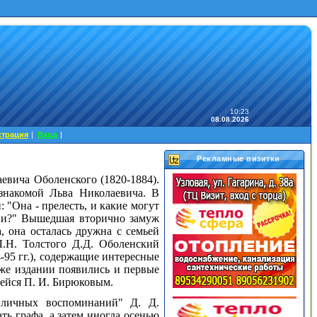
10:23
08.08.2026
страция
|
Вход
|
Рекламные визитки
вича Оболенского (1820-1884).
знакомой Льва Николаевича. В
: "Она -
прелесть, и какие могут
бви?" Вышедшая вторично замуж
, она осталась дружна с семьей
Л.Н. Толстого Д.Д. Оболенский
-95
гг.), содержащие интересные
 же издании появились и первые
шейся П. И. Бирюковым.
 личных воспоминаний" Д. Д.
ть графа, а затем иногда осенью