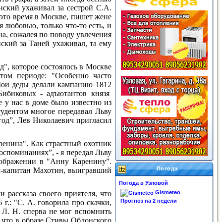
енский ухаживал за сестрой С.А.
 это время в Москве, пишет жене
 любовью, только что-то есть, и
а, сожалея по поводу увлечения
ский за Таней ухаживал, та ему
д", которое состоялось в Москве
том периоде: "Особенно часто
Мои деды делали кампанию 1812
Бибиковых -
адъютантов князя
 у нас в доме было известно из
тудентом многое передавал Льву
год”, Лев Николаевич пригласил
ренина". Как страстный охотник
споминаниях”, - я передал Льву
зображении в "Анну Каренину”.
Погода
с-капитан Махотин, выигравший
Погода в Узловой
 рассказа своего приятеля, что
Gismeteo
Прогноз на 2 недели
6
г.: "С. А. говорила про скачки,
 Л. Н. сперва не мог вспомнить
что в образе Стивы Облонского