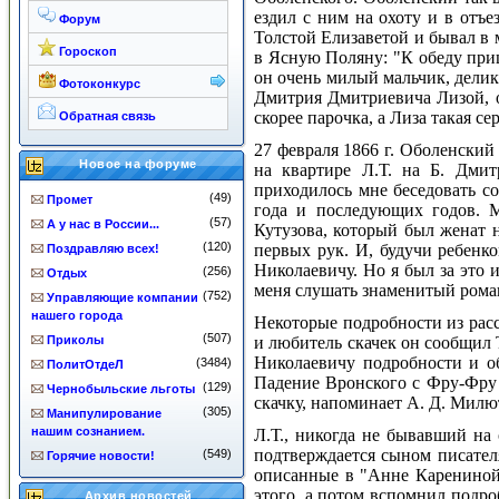
ездил с ним на охоту и в отъе
Форум
Толстой Елизаветой и бывал в 
Гороскоп
в Ясную Поляну: "К обеду прише
он очень милый мальчик, делик
Фотоконкурс
Дмитрия Дмитриевича Лизой, о
скорее парочка, а Лиза такая се
Обратная связь
27
февраля 1866
г. Оболенский 
Новое на форуме
на квартире Л.Т. на Б. Дми
приходилось мне беседовать с
(49)
Промет
года и последующих годов. М
(57)
А у нас в России...
Кутузова, который был женат н
(120)
первых рук. И, будучи ребенко
Поздравляю всех!
Николаевичу. Но я был за это
(256)
Отдых
меня слушать знаменитый роман
(752)
Управляющие компании
нашего города
Некоторые подробности из расс
(507)
Приколы
и любитель скачек он сообщил 
Николаевичу подробности и об
(3484)
ПолитОтдеЛ
Падение Вронского с Фру-Фру 
(129)
Чернобыльские льготы
скачку, напоминает А. Д. Милю
(305)
Манипулирование
нашим сознанием.
Л.Т., никогда не бывавший на 
подтверждается сыном писател
(549)
Горячие новости!
описанные в "Анне Карениной”
этого, а потом вспомнил подроб
Архив новостей