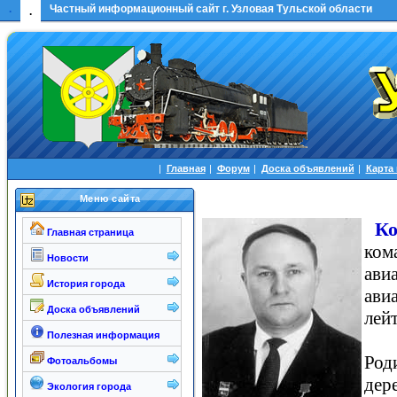
.
Частный информационный сайт г. Узловая Тульской области
.
|
Главная
|
Форум
|
Доска объявлений
|
Карта
Меню сайта
К
Главная страница
ком
Новости
ави
История города
ави
Доска объявлений
лейт
Полезная информация
Род
Фотоальбомы
дер
Экология города