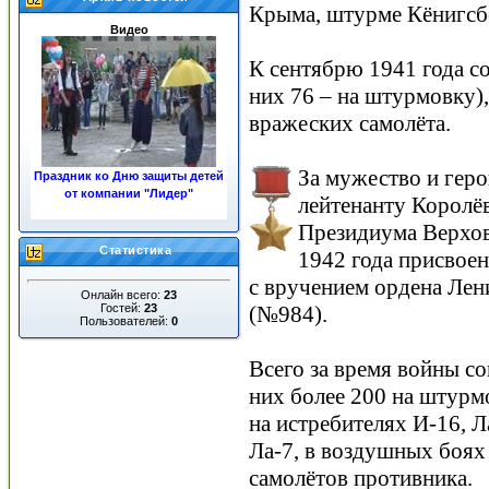
Крыма, штурме Кёнигсбе
Видео
К сентябрю 1941 года с
них 76 – на штурмовку)
вражеских самолёта.
За мужество и геро
Праздник ко Дню защиты детей
от компании "Лидер"
лейтенанту Королё
«ЖКХ»
Президиума Верхов
Статистика
1942 года присвоен
с вручением ордена Лен
Онлайн всего:
23
Гостей:
23
(№984).
Пользователей:
0
Всего за время войны с
Ночные пожары в центре
города
них более 200 на штурм
на истребителях И-16, Л
Ла-7, в воздушных боях 
самолётов противника.