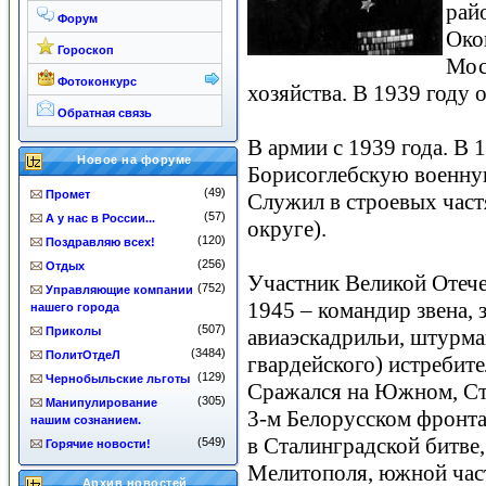
рай
Форум
Око
Гороскоп
Мос
Фотоконкурс
хозяйства. В 1939 году
Обратная связь
В армии с 1939 года. В 
Новое на форуме
Борисоглебскую военну
(49)
Промет
Служил в строевых час
(57)
А у нас в России...
округе).
(120)
Поздравляю всех!
(256)
Отдых
Участник Великой Отече
(752)
Управляющие компании
1945 – командир звена, 
нашего города
(507)
Приколы
авиаэскадрильи, штурман
(3484)
ПолитОтдеЛ
гвардейского) истребит
(129)
Чернобыльские льготы
Сражался на Южном, Ст
(305)
Манипулирование
3-м Белорусском фронта
нашим сознанием.
в Сталинградской битве
(549)
Горячие новости!
Мелитополя, южной час
Архив новостей