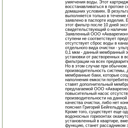
умягчения воды. Этот картрид
восстанавливаться в протоке с
домашних условиях. В результ
выполняется только в течение п
заявлено в паспорте изделия. 
этот фильтр после 10 дней экс
свидетельствующий о наличии 
Заявленный ООО «Акварегион» 
ступени не соответствует пред
отсутствует сброс воды в кан
отдельного вида очистки - ул
0,1 мкм - данный мембранный 
установки от растворенных в во
фильтрации на всех предварит
Но в этом случае при обычном 
производительность системы, 
мембранные баки, которые соз
наполнения емкости потребите
ставят дополнительный мембра
предлагаемой ООО «Акварегио
повысительный насос отсутств
производительности на данной
качества очистки, либо нет кон
пояснил Григорий Бейгельдруд.
Кроме того, существует еще од
водоносных горизонтах окажутс
установленный в квартире, вм
функцию, станет рассадником э