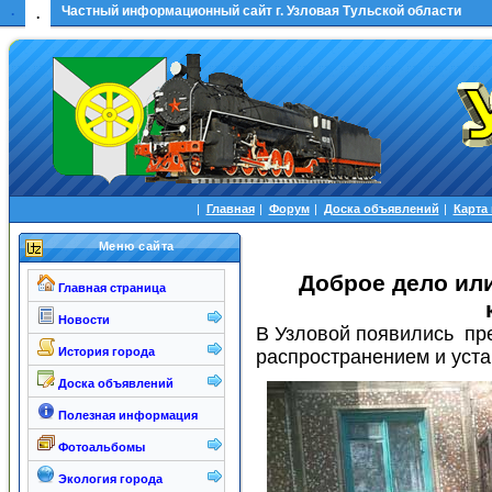
.
Частный информационный сайт г. Узловая Тульской области
.
|
Главная
|
Форум
|
Доска объявлений
|
Карта
Меню сайта
Доброе дело ил
Главная страница
Новости
В Узловой появились п
История города
распространением и уста
Доска объявлений
Полезная информация
Фотоальбомы
Экология города