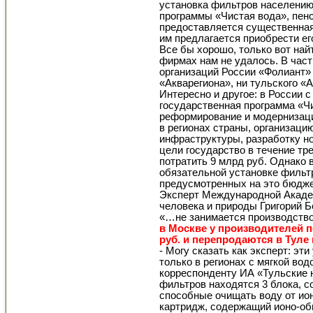
установка фильтров населению
программы «Чистая вода», пен
предоставляется существенная 
им предлагается приобрести его
Все бы хорошо, только вот най
фирмах нам не удалось. В час
организаций России «Фолиант»
«Акварегиона», ни тульского «
Интересно и другое: в России 
государственная программа «Ч
реформирование и модернизац
в регионах страны, организаци
инфраструктуры, разработку н
цели государство в течение трех
потратить 9 млрд руб. Однако 
обязательной установке фильтр
предусмотренных на это бюдже
Эксперт Международной Академ
человека и природы Григорий Б
«…не занимается производство
в Москве у производителей п
руб. и перепродаются в Туле и
- Могу сказать как эксперт: э
только в регионах с мягкой вод
корреспонденту ИА «Тульские н
фильтров находятся 3 блока, 
способные очищать воду от ио
картридж, содержащий ионо-об