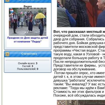
Видео
Вот, что рассказал местный 
очередной дом, стали обходит
Праздник ко Дню защиты детей
двор для собрания. Собрались
от компании "Лидер"
рабочего дня. Бойкая девушка-
представители московской фи
«ЖКХ»
программы «Чистая вода». Ста
Статистика
такую воду, какая в Узловой - 
проделали большую работу в Т
После непродолжительной бес
Онлайн всего:
3
Представители их фирмы, уста
Гостей:
3
договор на обслуживание.
Пользователей:
0
Потом прошёл опрос, кто имее
детей т. к. в этом случае имею
Ночные пожары в центре
девушка "работала" исключите
города
таким: "Вы инвалид? У вас ест
рекламе: "Тогда мы идём к Вам!
Стоимость же этих фильтров и 
Похоже, всё обсуждалась инди