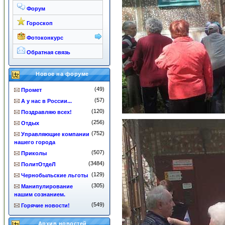
Форум
Гороскоп
Фотоконкурс
Обратная связь
Новое на форуме
(49)
Промет
(57)
А у нас в России...
(120)
Поздравляю всех!
(256)
Отдых
(752)
Управляющие компании
нашего города
(507)
Приколы
(3484)
ПолитОтдеЛ
(129)
Чернобыльские льготы
(305)
Манипулирование
нашим сознанием.
(549)
Горячие новости!
Архив новостей