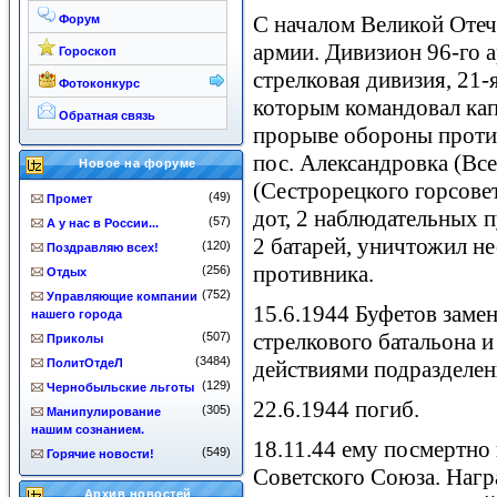
С началом Великой Оте
Форум
армии. Дивизион 96-го а
Гороскоп
стрелковая дивизия, 21-
Фотоконкурс
которым командовал капи
Обратная связь
прорыве обороны проти
пос. Александровка (Вс
Новое на форуме
(Сестрорецкого горсове
(49)
Промет
дот, 2 наблюдательных п
(57)
А у нас в России...
2 батарей, уничтожил н
(120)
Поздравляю всех!
противника.
(256)
Отдых
(752)
Управляющие компании
15.6.1944 Буфетов заме
нашего города
стрелкового батальона 
(507)
Приколы
(3484)
ПолитОтдеЛ
действиями подразделен
(129)
Чернобыльские льготы
22.6.1944 погиб.
(305)
Манипулирование
нашим сознанием.
18.11.44 ему посмертно
(549)
Горячие новости!
Советского Союза. Нагр
Архив новостей