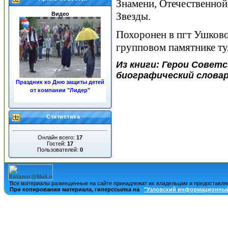
Знамени, Отечественной
Звезды.
Видео
Похоронен в пгт Ушков
групповом памятнике ту
Из книги: Герои Совет
биографический словарь
Праздник ко Дню защиты детей
от компании "Лидер"
«ЖКХ»
Статистика
Онлайн всего:
17
Гостей:
17
Пользователей:
0
Ночные пожары в центре
города
Все материалы размещенные на сайте принадлежат их владельцам и предоставля
При копировании материала, гиперссылка на
"Узловский информационный