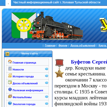
.
Частный информационный сайт г. Узловая Тульской области
.
|
Главная
|
Форум
|
Доска объявлений
|
Карта
Меню сайта
Буфетов Серге
Главная страница
дер. Кондуки ныне 
Новости
семье крестьянина.
История города
окончании 7 классов
Доска объявлений
переездом в Москву - то
Полезная информация
столицы. С 1935 в Сове
курсы младших лейтенан
Фотоальбомы
финляндской войны 193
Экология города