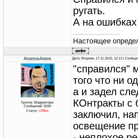
ругать.
А на ошибках
Настоящее определ
ДелательДомов
Дата: Вторник, 17.11.2015, 12:13 | Сообщ
"справился" 
того что ни о
а и задел сл
КОнтракты с 
Группа: Модераторы
Сообщений:
5030
Статус:
Offline
заключил, на
освещение пр
- неплохое р