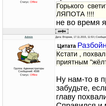
Статус:
Offline
Горького свети
ЛЯПОТА !!!!
не во время 
Admin
Дата: Вторник, 17.11.2015, 11:53 | Сообщ
Разбой
Цитата
Кстати , похвал
приятным "жёл
Группа: Администраторы
Сообщений:
4598
Статус:
Offline
Ну нам-то в 
забудьте, ес
главу похвали
Справился и 