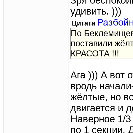
Зря беспокоиш
удивить. )))
Разбой
Цитата
По Беклемищев
поставили жёлт
КРАСОТА !!!
Ага ))) А вот
вродь начали
жёлтые, но в
двигается и д
Наверное 1/3
по 1 секции.