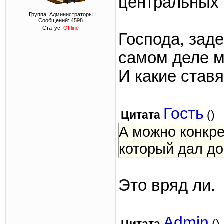
центральных 
Группа: Администраторы
Сообщений:
4598
Статус:
Offline
Господа, заде
самом деле м
И какие став
Гость
Цитата
(
)
А можно конкре
который дал до
Это вряд ли.
Admin