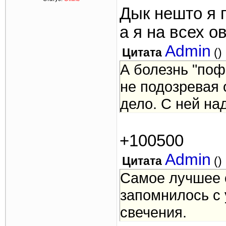
Дык нешто я п
а я на всех о
Admin
Цитата
(
)
А болезнь "поф
не подозревая 
дело. С ней на
+100500
Admin
Цитата
(
)
Самое лучшее о
запомнилось с 
свечения.