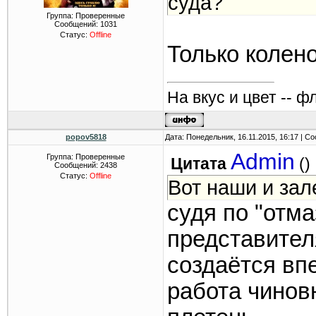
суда?
Группа: Проверенные
Сообщений:
1031
Статус:
Offline
Только коленом
На вкус и цвет -- ф
popov5818
Дата: Понедельник, 16.11.2015, 16:17 | 
Admin
Группа: Проверенные
Цитата
(
)
Сообщений:
2438
Статус:
Offline
Вот наши и зале
судя по "отма
представител
создаётся вп
работа чиновн