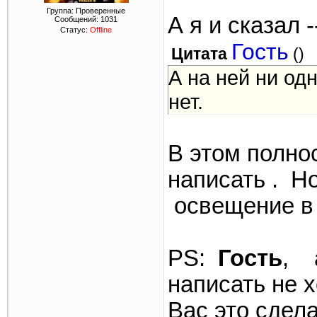
Группа: Проверенные
А я и сказал -
Сообщений:
1031
Статус:
Offline
Гость
Цитата
(
)
А на ней ни од
нет.
В этом полнос
написать . Но
освещение в 
PS:
Гость
, 
написать не х
Вас это сдел