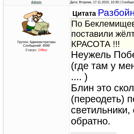
Admin
Дата: Вторник, 17.11.2015, 10:30 | Сообщ
Разбой
Цитата
По Беклемищев
поставили жёлт
КРАСОТА !!!
Группа: Администраторы
Сообщений:
4598
Статус:
Offline
Неужель Побе
(где там у ме
.... )
Блин это ско
(переодеть) п
светильники, 
обратно.