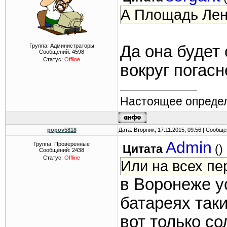
А Площадь Лен
Группа: Администраторы
Да она будет 
Сообщений:
4598
Статус:
Offline
вокруг погасн
Настоящее определ
popov5818
Дата: Вторник, 17.11.2015, 09:56 | Сообщ
Admin
Группа: Проверенные
Цитата
(
)
Сообщений:
2438
Статус:
Offline
Или на всех пе
в Воронеже у
батареях так
вот только с