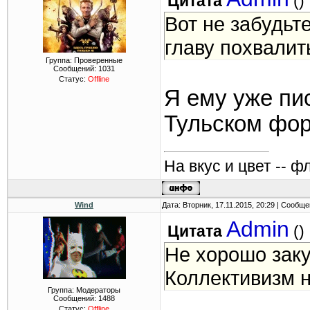
Цитата
(
)
Вот не забудьт
главу похвалит
Группа: Проверенные
Сообщений:
1031
Статус:
Offline
Я ему уже пи
Тульском фор
На вкус и цвет -- ф
Wind
Дата: Вторник, 17.11.2015, 20:29 | Сообщ
Admin
Цитата
(
)
Не хорошо заку
Коллективизм н
Группа: Модераторы
Сообщений:
1488
Статус:
Offline