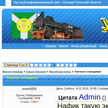
.
Частный информационный сайт г. Узловая Тульской области
.
|
Главная
|
Форум
|
Доска объявлений
|
Карта
Страница
5
из
9
«
1
2
3
4
5
6
7
8
9
»
»
»
»
Форум Узловая
Город Узловая
Жалобная книга
Уличное освещение
Уличное освещение
popov5818
Дата: Суббота, 14.11.2015, 19:58 | Сообщ
Admin
Группа: Проверенные
Цитата
(
)
Сообщений:
2438
Статус:
Offline
Нафик такую эк