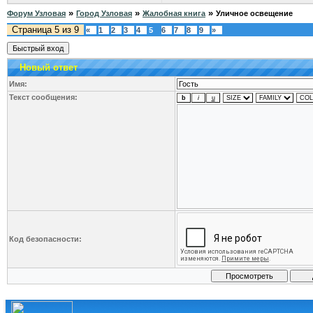
»
»
»
Форум Узловая
Город Узловая
Жалобная книга
Уличное освещение
Страница
5
из
9
«
1
2
3
4
5
6
7
8
9
»
Новый ответ
Имя:
Текст сообщения:
Код безопасности: