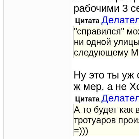
рабочими 3 се
Делате
Цитата
"справился" мо
ни одной улицы
следующему МЭ
Ну это ты уж 
ж мер, а не Х
Делате
Цитата
А то будет как
тротуаров прои
=)))