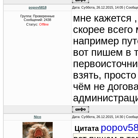
popov5818
Дата: Суббота, 26.12.2015, 14:05 | Сообщ
мне кажется ,
Группа: Проверенные
Сообщений:
2438
Статус:
Offline
скорее всего 
например пут
вот пишем в 
первоисточни
взять, прост
чём не догов
администрац
Nico
Дата: Суббота, 26.12.2015, 14:30 | Сообщ
popov5
Цитата