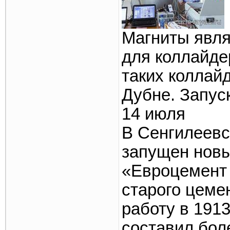
Магниты явл
для коллайде
таких коллай
Дубне. Запуск
14 июля
В Сенгилеевс
запущен новы
«Евроцемент 
старого цеме
работу в 191
составил бол