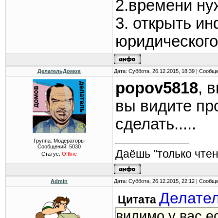
2.времени ну
3. открыть и
юридического
ДелательДомов
Дата: Суббота, 26.12.2015, 18:39 | Сообщ
popov5818
, 
вы видите пр
сделать.....
Группа: Модераторы
Сообщений:
5030
Даёшь "только чтен
Статус:
Offline
Admin
Дата: Суббота, 26.12.2015, 22:12 | Сообщ
Делате
Цитата
видимо у вас е