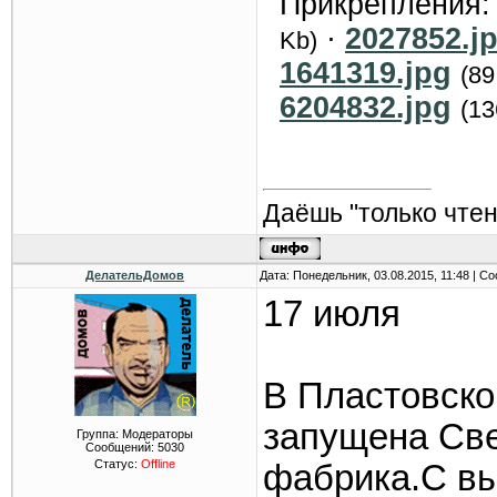
Прикрепления
·
2027852.j
Kb)
1641319.jpg
(89
6204832.jpg
(13
Даёшь "только чтен
ДелательДомов
Дата: Понедельник, 03.08.2015, 11:48 | 
17 июля
В Пластовско
запущена Све
Группа: Модераторы
Сообщений:
5030
Статус:
Offline
фабрика.С в