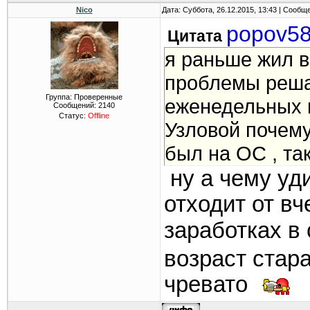
Nico
Дата: Суббота, 26.12.2015, 13:43 | Сообщ
popov5
Цитата
я раньше жил в
проблемы реша
Группа: Проверенные
еженедельных в
Сообщений:
2140
Статус:
Offline
Узловой почему
был на ОС , та
ну а чему уд
отходит от в
заработках в
возраст стар
чревато