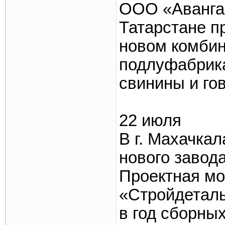
ООО «Авангар
Татарстане п
новом комбин
подлуфабрика
свинины и го
22 июля
В г. Махачка
нового завод
Проектная м
«Стройдеталь
в год сборны