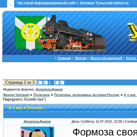
.
Частный информационный сайт г. Узловая Тульской области
.
|
Главная
|
Форум
|
Доска объявлений
|
Карта
Страница
2
из
3
«
1
2
3
»
Модератор форума:
ДелательДомов
»
»
»
Форум Узловая
Политика
Политика, экономика, история России
А у нас 
Народного Хозяйства")
А у нас в России...
ДелательДомов
Дата: Суббота, 11.07.2015, 22:05 | Сообщ
Формоза своя