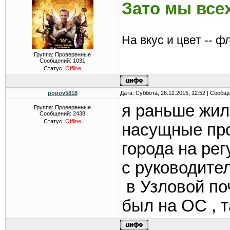
Зато мы все
На вкус и цвет -- ф
Группа: Проверенные
Сообщений:
1031
Статус:
Offline
popov5818
Дата: Суббота, 26.12.2015, 12:52 | Сообщ
я раньше жил 
Группа: Проверенные
Сообщений:
2438
Статус:
Offline
насущные пр
города на ре
с руководите
в Узловой поч
был на ОС , 