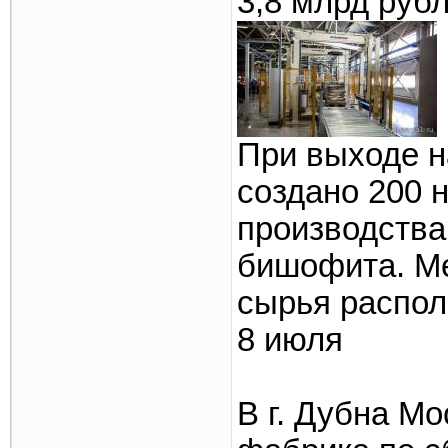
3,8 млрд рубл
При выходе н
создано 200 
производства
бишофита. Ме
сырья распол
8 июля
В г. Дубна М