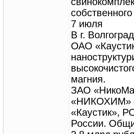
свинокомплек
собственного
7 июля
В г. Волгогр
ОАО «Каустик
наноструктур
высокочистог
магния.
ЗАО «НикоМаг
«НИКОХИМ» —
«Каустик», Р
России. Общи