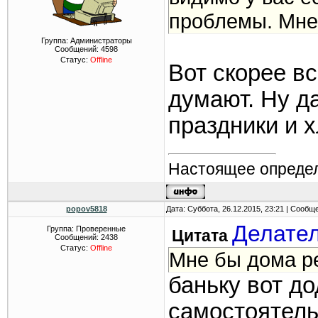
проблемы. Мне 
Группа: Администраторы
Сообщений:
4598
Статус:
Offline
Вот скорее вс
думают. Ну да
праздники и х
Настоящее определ
popov5818
Дата: Суббота, 26.12.2015, 23:21 | Сообщ
Делате
Группа: Проверенные
Цитата
Сообщений:
2438
Статус:
Offline
Мне бы дома ре
баньку вот д
самостоятель