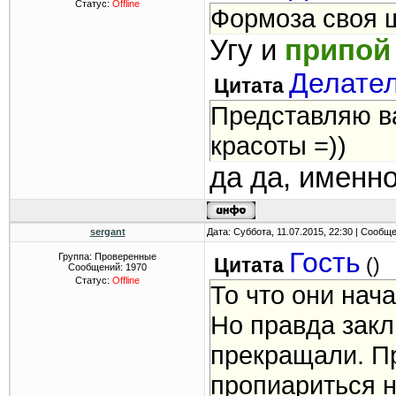
Статус:
Offline
Формоза своя 
Угу и
припой
Делате
Цитата
Представляю в
красоты =))
да да, именн
sergant
Дата: Суббота, 11.07.2015, 22:30 | Сообщ
Гость
Группа: Проверенные
Цитата
(
)
Сообщений:
1970
Статус:
Offline
То что они нач
Но правда закл
прекращали. Пр
пропиариться н