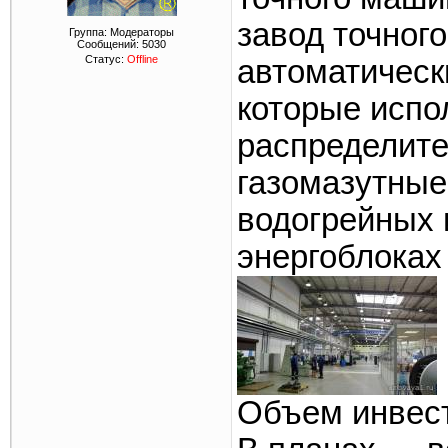
завод точног
Группа: Модераторы
Сообщений:
5030
Статус:
Offline
автоматическ
которые испо
распределите
газомазутные
водогрейных 
энергоблоках
Объем инвест