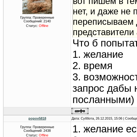
вот пишем в те
нет, и даже не 
Группа: Проверенные
переписываем 
Сообщений:
2140
Статус:
Offline
представители
Что б попыта
1. желание
2. время
3. возможнос
запрос дабы 
посланными)
popov5818
Дата: Суббота, 26.12.2015, 15:06 | Сообщ
1. желание ес
Группа: Проверенные
Сообщений:
2438
Статус:
Offline