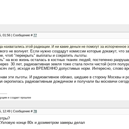
5, 01:56 | Сообщение #
77
ода нахватались этой радиации. И ни какие деньги не помогут за испорченное
кого не волнует. Если нужно создадут комиссии которые докажут, что з
ое, чтоб "перекрыть" выплаты и сократить льготы.
сть" на всю жизнь осталась в костных тканях людей, постепенно разруша
 через 30 лет, радиоактивная земля тоже стала почти чистой (хотя полу
ысяч лет), исходя из ВРЕМЕННО допустимых норм. Интересно, слово врем
нам эти льготы. И радиоактивное облако, шедшее в сторону Москвы и ра
ая окропилась радиоактивным дождичком и получали бы москвичи сегод
дущим и создает прошлое
5, 12:49 | Сообщение #
78
метры?
 Узловую конце 80х и дозиметром замеры делал