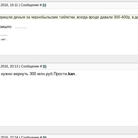
.2016, 16:11 | Сообщение #
84
 пришли деньги за чернобыльские таблетки, всегда вроде давали 300-400р, в д
ишло ..........
 нет .
.2016, 20:13 | Сообщение #
85
 нужно вернуть 300 млн.руб.Прости,
kan
...
.2016, 22:24 | Сообщение #
86