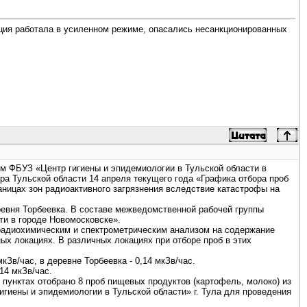
иция работала в усиленном режиме, опасались несанкционированных
 ФБУЗ «Центр гигиены и эпидемиологии в Тульской области в
а Тульской области 14 апреля текущего года «Графика отбора проб
аницах зон радиоактивного загрязнения вследствие катастрофы на
ревня Торбеевка. В составе межведомственной рабочей группы
ти в городе Новомосковске».
радиохимическим и спектрометрическим анализом на содержание
ых локациях. В различных локациях при отборе проб в этих
кЗв/час, в деревне Торбеевка - 0,14 мкЗв/час.
14 мкЗв/час.
пунктах отобрано 8 проб пищевых продуктов (картофель, молоко) из
гиены и эпидемиологии в Тульской области» г. Тула для проведения