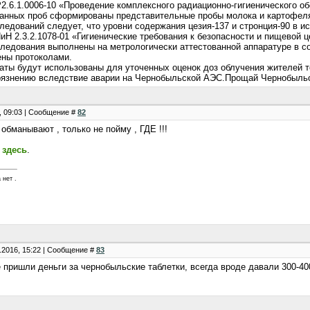
2.6.1.0006-10 «Проведение комплексного радиационно-гигиенического о
ранных проб сформированы представительные пробы молока и картофел
ледований следует, что уровни содержания цезия-137 и стронция-90 в 
иН 2.3.2.1078-01 «Гигиенические требования к безопасности и пищевой 
следования выполнены на метрологически аттестованной аппаратуре в 
ны протоколами.
аты будут использованы для уточенных оценок доз облучения жителей т
рязнению вследствие аварии на Чернобыльской АЭС.Прощай Чернобыльс
5, 09:03 | Сообщение #
82
. обманывают , только не пойму , ГДЕ !!!
л
здесь
.
 нет .
.2016, 15:22 | Сообщение #
83
не пришли деньги за чернобыльские таблетки, всегда вроде давали 300-40