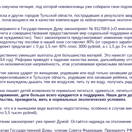
 озвучена петиция, под которой новомосковцы уже собирали свои подпис
ка и других городов Тульской области, пострадавших в результате ава
полагающиеся им в качестве компенсации за неблагоприятные экологиче
аправило в Государственную Думу законопроект № 911768-6 («О внесен
учета и совершенствования предоставления мер социальной поддержки и
ев нуждаемости»). Текст законопроекта предусматривает изменение пор
дательству пособие в нашей зоне составляет 80% (от среднего заработк
проект предлагает с 0 до 1,5 лет 40% плюс 3000 рублей, а с 1,5 до 3-х л
щественно уменьшит выплаты для большинства матерей. Это нанесёт сущ
2014 год). Реформа приведёт к падению качества жизни, дальнейшему от
но-экономическая напряжённость, итак усиливаемая кризисными явлени
тие закона ударит по женщинам, родившим или ещё только зачавшим дет
ереселившиеся в Тульскую область, родившие или зачавшие ребёнка, по
хотя вынуждены дышать тем же воздухом, пить ту же воду, получать рад
она лишает детей возможности нормально питаться, одеваться, лечиться
аражения, дети больше всего нуждаются в поддержке. Наши дети до
льства, президента, жить в нормальных экологических условиях.
м, что и в нынешнем виде выплаты недостаточны, особенно в случае ми
о 5,5 тысяч рублей).
тении законопроект уже принят Думой. Остаётся надежда на отклонение
атам Государственной Думы, членам Совета Федерации, Президенту РФ с