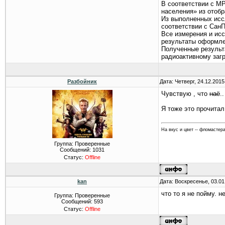
В соответствии с МР
населения» из отоб
Из выполненных исс
соответствии с СанП
Все измерения и ис
результаты оформле
Полученные результ
радиоактивному заг
Разбойник
Дата: Четверг, 24.12.201
Чувствую , что
наё
.
Я тоже это прочита
На вкус и цвет -- фломастера
Группа: Проверенные
Сообщений:
1031
Статус:
Offline
kan
Дата: Воскресенье, 03.01
что то я не пойму. 
Группа: Проверенные
Сообщений:
593
Статус:
Offline