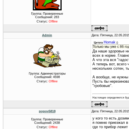
Группа: Проверенные
Сообщений:
283
Статус:
Offline
Admin
Дата: Пятница, 22.05.201
Homak
Цитата
(
)
Только мы уже с 86 г
Да наше здоровье ни
всех в норме. Главн
А что эта вся "гадо
А теперь вот, всего
нескольких сотен, т
Группа: Администраторы
А вообще, не нужны 
Сообщений:
4598
Пусть бы нерезинов
Статус:
Offline
"гробовые".
Настоящее определяется бу
popov5818
Дата: Пятница, 22.05.201
у кого то есть дози
Группа: Проверенные
я помню приезжал в
Сообщений:
2438
где то прибор лежит
Статус:
Offline