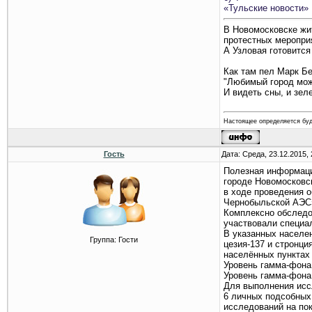
«Тульские новости»
В Новомосковске жи
протестных меропри
А Узловая готовится
Как там пел Марк Б
"Любимый город мож
И видеть сны, и зел
Настоящее определяется бу
Гость
Дата: Среда, 23.12.2015,
Полезная информаци
городе Новомосковс
в ходе проведения 
Чернобыльской АЭС
Комплексно обследо
участвовали специа
В указанных населе
Группа: Гости
цезия-137 и стронци
населённых пунктах
Уровень гамма-фона 
Уровень гамма-фона 
Для выполнения иссл
6 личных подсобных 
исследований на по