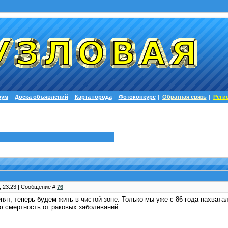
рум
|
Доска объявлений
|
Карта города
|
Фотоконкурс
|
Обратная связь
|
Реги
5, 23:23 | Сообщение #
76
ят, теперь будем жить в чистой зоне. Только мы уже с 86 года нахватал
ю смертность от раковых заболеваний.