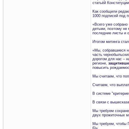
статьёй Конституции
Как сообщили редак
1000 подписей под п
«Всего уже собрано 
детьми, поэтому не 
последние листы и о
Итогом митинга ста
«Мы, собравшиеся н
часть чернобыльских
дорогом для нас – н
регионе,
защитивше
повысить рождаемос
Мы считаем, что по
Считаем, что выплат
В системе "критери
В связи с вышесказа
Мы требуем сохране
двух прожиточных ми
Мы требуем, чтобы 
6)».