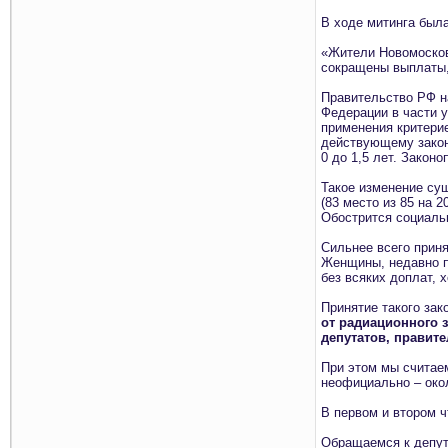
В ходе митинга была
«Жители Новомосковс
сокращены выплаты, 
Правительство РФ н
Федерации в части 
применения критери
действующему законо
0 до 1,5 лет. Законо
Такое изменение су
(83 место из 85 на 
Обострится социаль
Сильнее всего приня
Женщины, недавно п
без всяких доплат, 
Принятие такого зак
от радиационного з
депутатов, правите
При этом мы считае
неофициально – окол
В первом и втором ч
Обращаемся к депут