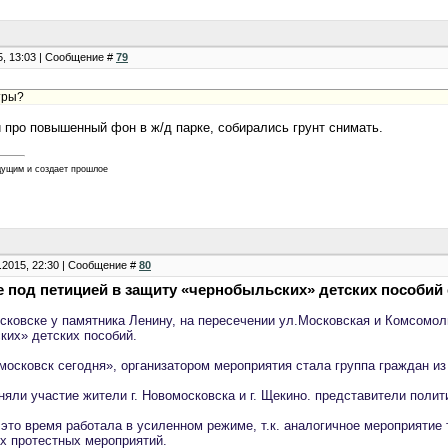
5, 13:03 | Сообщение #
79
тры?
 про повышенный фон в ж/д парке, собирались грунт снимать.
дущим и создает прошлое
.2015, 22:30 | Сообщение #
80
 под петицией в защиту «чернобыльских» детских пособий 
сковске у памятника Ленину, на пересечении ул.Московская и Комсомо
ких» детских пособий.
московск сегодня», организатором мероприятия стала группа граждан и
няли участие жители г. Новомосковска и г. Щекино. представители пол
 это время работала в усиленном режиме, т.к. аналогичное мероприятие
х протестных мероприятий.