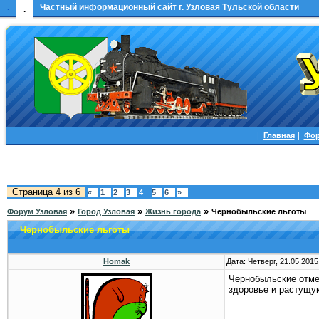
.
Частный информационный сайт г. Узловая Тульской области
.
|
Главная
|
Фо
Страница
4
из
6
«
1
2
3
4
5
6
»
»
»
»
Форум Узловая
Город Узловая
Жизнь города
Чернобыльские льготы
Чернобыльские льготы
Homak
Дата: Четверг, 21.05.201
Чернобыльские отмен
здоровье и растущу