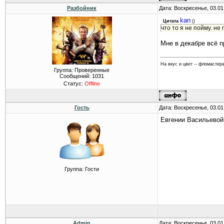
Разбойник
Дата: Воскресенье, 03.01
kan
Цитата
(
)
что то я не пойму. не
Мне в декабре всё пр
На вкус и цвет -- фломастера
Группа: Проверенные
Сообщений:
1031
Статус:
Offline
Гость
Дата: Воскресенье, 03.01
Евгении Васильевой
Группа: Гости
Admin
Дата: Воскресенье, 03.01