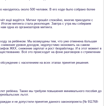
о находилось около 500 человек. В его ходе было собрано более
счёт ещё ведётся. Митинг прошёл спокойно, многие приходили с
. Итогом митинга стала резолюция. Завтра с утра мы собираем
нам одна из организаторов митинга.
уходу за ребёнком. Мы возмущены тем, что уже отменена большая
го снижения уровня доходов, недопустимо экономить на самом
рифов ЖКХ, снижение зарплат и рост безработицы. И в этот момент в
существованию. Всё это происходит на фоне разговоров о стремлении
 обсуждение с населением на всех этапах принятия решения.
 лет ребёнка. Также мы требуем повышения минимального пособия до
ернобыльских льгот.
раждан и не допустили принятия данного законопроекта (№ 911768-