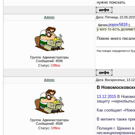
нужно поискать
Admin
Дата: Пятница, 22.05.201
popov5818
Цитата
(
)
у кого то есть дозиме
Помню много писали
Настоящее определяется бу
Группа: Администраторы
Сообщений:
4598
Статус:
Offline
Admin
Дата: Воскресенье, 13.12
В Новомосковске
13.12.2015
В Новомо
защиту «чернобыльс
Как сообщает «Ново
В митинге также при
Группа: Администраторы
Сообщений:
4598
Полиция г. Щекино в
Статус:
Offline
несанкционированны