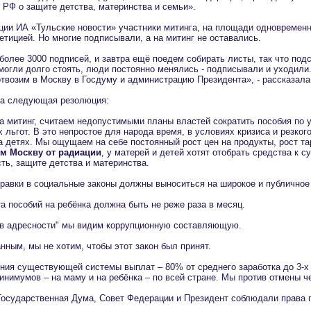
 РФ о защите детства, материнства и семьи».
ции ИА «Тульские новости» участники митинга, на площади одновременн
етицией. Но многие подписывали, а на митинг не оставались.
более 3000 подписей, и завтра ещё поедем собирать листы, так что под
могли долго стоять, люди постоянно менялись - подписывали и уходили
твозим в Москву в Госдуму и администрацию Президента», - рассказала 
ла следующая резолюция:
а митинг, считаем недопустимыми планы властей сократить пособия по 
 льгот. В это непростое для народа время, в условиях кризиса и резко
а детях. Мы ощущаем на себе постоянный рост цен на продукты, рост та
м Москву от радиации
, у матерей и детей хотят отобрать средства к 
ть, защите детства и материнства.
правки в социальные законы должны выноситься на широкое и публичное
а пособий на ребёнка должна быть не реже раза в месяц.
ев адресности" мы видим коррупционную составляющую.
нным, мы не хотим, чтобы этот закон был принят.
ния существующей системы выплат – 80% от среднего заработка до 3-х
нимумов – на маму и на ребёнка – по всей стране. Мы против отмены ч
Государственная Дума, Совет Федерации и Президент соблюдали права г