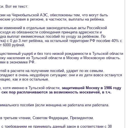
и. Вот ее текст:
рии на Чернобыльской АЭС, обеспокоены тем, что могут быть
ские условия в регионе, в частности, выплаты на ребёнка.
ии изменений в отдельные законодательные акты Российской
сходя из обязанности соблюдения принципа адресности и
ядка выплат ежемесячных пособий по уходу за ребёнком. По
а) с 0 до 3 лет ребёнка, на остальной территории РФ пособие 40% с
ет 6000 рублей.
ественный ущерб и без того низкой рождаемости в Тульской области
току населения из Тульской области в Москву и Московскую область.
ями в экономике РФ.
ей в расчете на получение пособий, ударит по их семьям.
падают в очень неудобную ситуацию: они и их дети вовсе останутся
иацию, как и все остальные.
, хотя именно в Тульской области,
защитившей Москву в 1986 году
 сих пор расплачиваются за возможность москвичей, в т.ч.
нимального пособия (если женщина не работала или работала
 в третьем чтении, Советом Федерации, Президентом.
 требованием не принимать данный закон в соответствии с 38