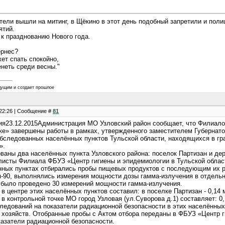
тели вышли на митинг, в Щёкино в этот день подобный запретили и пол
ятий.
 к празднованию Нового года.
ернес?
ет спать спокойно,
енеть среди весны."
дущим и создает прошлое
 22:26 | Сообщение #
81
я23.12.2015Администрация МО Узловский район сообщает, что Филиалом
ке» завершены работы в рамках, утвержденного заместителем Губернатор
обследованных населённых пунктов Тульской области, находящихся в гр
».
ваны два населённых пункта Узловского района: поселок Партизан и де
листы Филиала ФБУЗ «Центр гигиены и эпидемиологии в Тульской облас
нных пунктах отбирались пробы пищевых продуктов с последующим их 
я-90, выполнялись измерения мощности дозы гамма-излучения в отдельн
 было проведено 30 измерений мощности гамма-излучения.
в центре этих населённых пунктов составил: в поселке Партизан - 0,14 м
в контрольной точке МО город Узловая (ул.Суворова д.1) составляет: 0,
едований на показатели радиационной безопасности в этих населённых 
хозяйств. Отобранные пробы с Актом отбора переданы в ФБУЗ «Центр ги
казатели радиационной безопасности.