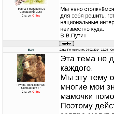
Мы явно столкнёмся
Группа: Проверенные
Сообщений:
3057
для себя решить, г
Статус:
Offline
национальные интере
неизвестно куда.
В.В.Путин
Balu
Дата: Понедельник, 24.02.2014, 12:05 | 
Эта тема не д
каждого.
Мы эту тему 
многие мои з
Группа: Пользователи
Сообщений:
67
Статус:
Offline
мамочки помо
Поэтому дейст