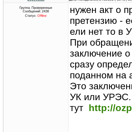
нужен акт о 
Группа: Проверенные
Сообщений:
2438
Статус:
Offline
претензию - 
ели нет то в 
При обращени
заключение о
сразу опреде
поданном на 
Это заключен
УК или УРЭС.
тут
http://oz