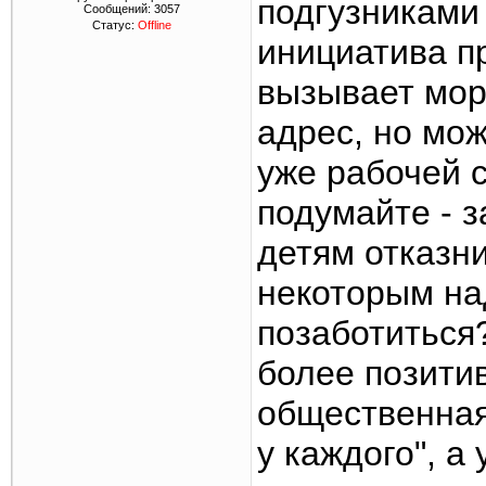
подгузниками
Сообщений:
3057
Статус:
Offline
инициатива п
вызывает мор
адрес, но мо
уже рабочей 
подумайте - 
детям отказн
некоторым над
позаботиться
более позити
общественная
у каждого", а