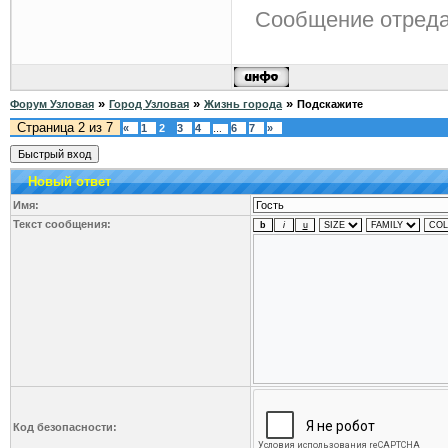
Сообщение отред
»
»
»
Форум Узловая
Город Узловая
Жизнь города
Подскажите
Страница
2
из
7
«
1
2
3
4
6
7
»
…
Новый ответ
Имя:
Текст сообщения:
Код безопасности: