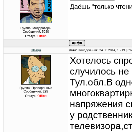
Даёшь "только чтени
Группа: Модераторы
Сообщений:
5030
Статус:
Offline
Шатун
Дата: Понедельник, 24.03.2014, 15:19 | 
Хотелось спро
случилось не 
Тул.обл.В од
Группа: Проверенные
многоквартирн
Сообщений:
225
Статус:
Offline
напряжения с
у родственни
телевизора,с