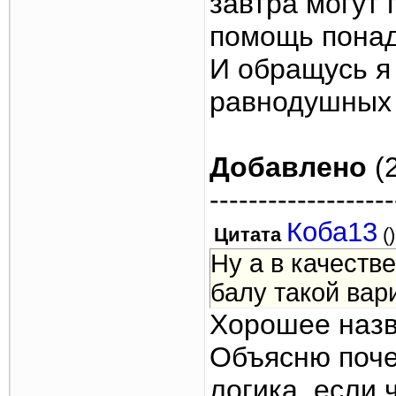
завтра могут 
помощь понад
И обращусь я 
равнодушных 
Добавлено
(2
-------------------
Коба13
Цитата
(
)
Ну а в качеств
балу такой вар
Хорошее назва
Объясню поче
логика, если 