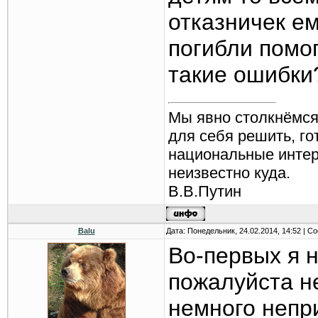
отказничек ем
погибли помог
такие ошибки
Мы явно столкнёмся
для себя решить, г
национальные интере
неизвестно куда.
В.В.Путин
Balu
Дата: Понедельник, 24.02.2014, 14:52 | 
Во-первых я н
пожалуйста не
немного непри