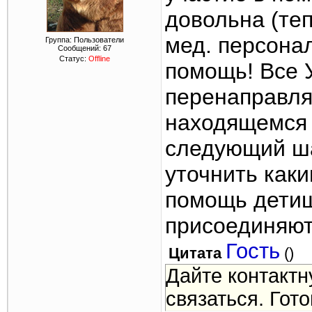
довольна (теп
мед. персона
Группа: Пользователи
Сообщений:
67
Статус:
Offline
помощь! Все 
перенаправля
находящемся 
следующий ша
уточнить как
помощь детиш
присоединяют
Гость
Цитата
(
)
Дайте контакт
связаться. Гот