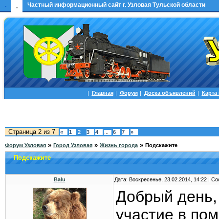
.
Частный информационный сайт г. Узловая Тульской области
.
|
Главная
|
Форум
|
Доска объявлений
|
Карта
Страница
2
из
7
«
1
2
3
4
6
7
»
…
»
»
»
Форум Узловая
Город Узловая
Жизнь города
Подскажите
Подскажите
Balu
Дата: Воскресенье, 23.02.2014, 14:22 | 
Добрый день,
участие в по