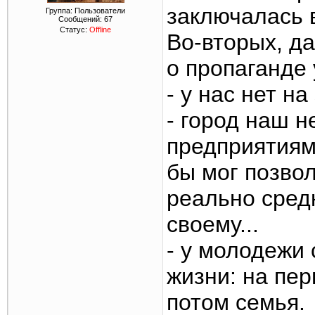
заключалась 
Группа: Пользователи
Сообщений:
67
Статус:
Offline
Во-вторых, д
о пропаганде
- у нас нет н
- город наш 
предприятиям
бы мог позвол
реально сред
своему...
- у молодежи
жизни: на пер
потом семья.