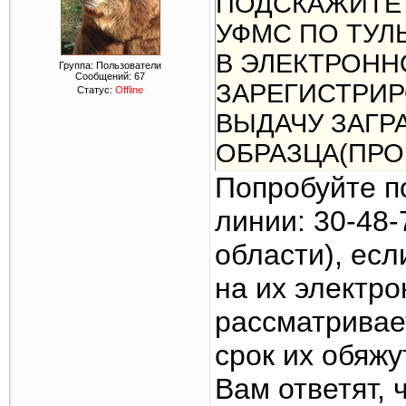
ПОДСКАЖИТЕ 
УФМС ПО ТУЛ
В ЭЛЕКТРОНН
Группа: Пользователи
Сообщений:
67
ЗАРЕГИСТРИР
Статус:
Offline
ВЫДАЧУ ЗАГР
ОБРАЗЦА(ПРО
ПОДАЧИ ЗАЯВ
Попробуйте п
ЗДЕЛАТЬ.КТО
линии: 30-48
области), есл
на их электро
рассматривает
срок их обяжу
Вам ответят, 