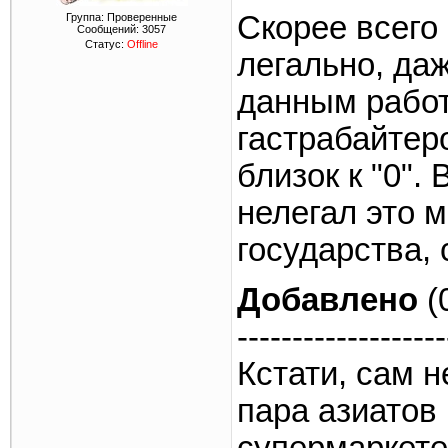
Скорее всего
Группа: Проверенные
Сообщений:
3057
Статус:
Offline
легально, да
данным работ
гастрабайтеро
близок к "0".
нелегал это 
государства,
Добавлено
(
-------------------
Кстати, сам н
пара азиатов