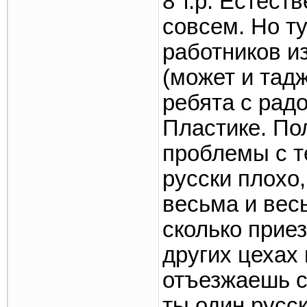
8 т.р. Естес
совсем. Но т
работников и
(может и тадж
ребята с рад
Пластике. Пол
проблемы с т
русски плохо
весьма и вес
сколько приез
других цехах 
отъезжаешь с
ты один русс