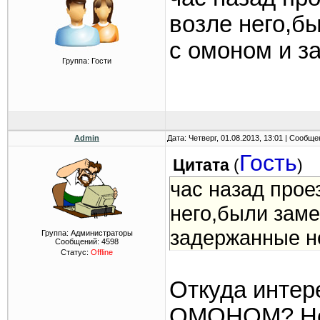
возле него,б
с омоном и з
Группа: Гости
Admin
Дата: Четверг, 01.08.2013, 13:01 | Сообщ
Гость
Цитата
(
)
час назад прое
него,были заме
задержанные н
Группа: Администраторы
Сообщений:
4598
Статус:
Offline
Откуда интер
ОМОНОМ? Неу