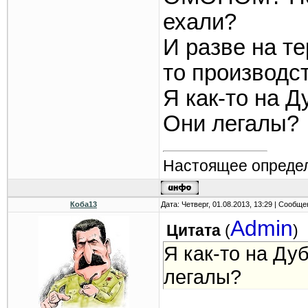
ехали?
И разве на те
то производс
Я как-то на Д
Они легалы?
Настоящее определ
Коба13
Дата: Четверг, 01.08.2013, 13:29 | Сообщ
Admin
Цитата
(
)
Я как-то на Ду
легалы?