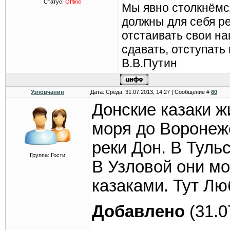
Статус:
Offline
Мы явно столкнёмс
должны для себя р
отстаивать свои н
сдавать, отступать
В.В.Путин
Узловчанин
Дата: Среда, 31.07.2013, 14:27 | Сообщение #
80
Донские казаки ж
моря до Воронеж
реки Дон. В Туль
Группа: Гости
В Узловой они м
казаками. Тут Лю
Добавлено
(31.0