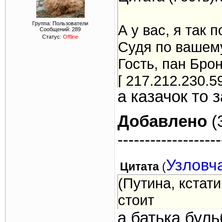
Группа: Пользователи
А у вас, я так
Сообщений:
289
Статус:
Offline
Судя по вашему
Гость, пан Бро
[ 217.212.230.5
а казачок то 
Добавлено
(
-------------------
Узловч
Цитата
(
(Путина, кстати
стоит
а батька бул