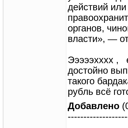
действий или
правоохрани
органов, чин
власти», — о
Эээээхххх , 
достойно вып
такого бардака
рубль всё гот
Добавлено
(
-------------------