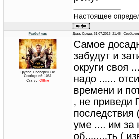
Настоящее определ
Разбойник
Дата: Среда, 31.07.2013, 21:48 | Сообщен
Самое досадн
забудут и зат
округи своя ..
Группа: Проверенные
надо ...... от
Сообщений:
1031
Статус:
Offline
времени и пот
, не приведи
последствия ( 
уме .... им з
об........ть (