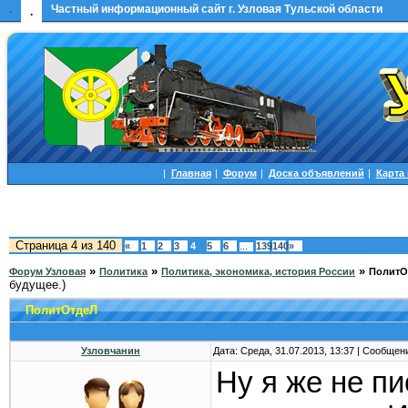
.
Частный информационный сайт г. Узловая Тульской области
.
|
Главная
|
Форум
|
Доска объявлений
|
Карта
Страница
4
из
140
«
1
2
3
4
5
6
139
140
»
…
»
»
»
Форум Узловая
Политика
Политика, экономика, история России
ПолитО
будущее.)
ПолитОтдеЛ
Узловчанин
Дата: Среда, 31.07.2013, 13:37 | Сообщен
Ну я же не пи