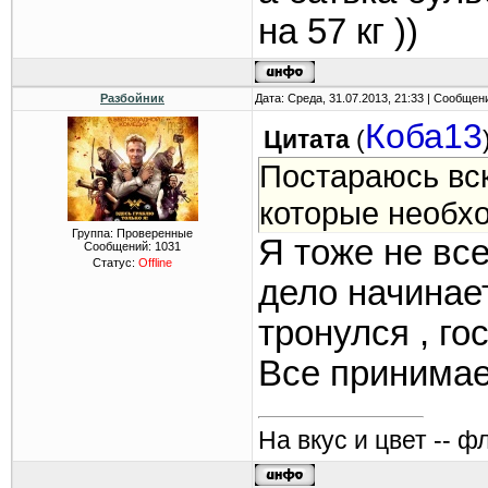
на 57 кг ))
Разбойник
Дата: Среда, 31.07.2013, 21:33 | Сообщен
Коба13
Цитата
(
Постараюсь вс
которые необхо
Группа: Проверенные
Я тоже не все
Сообщений:
1031
Статус:
Offline
дело начинает
тронулся , го
Все принимае
На вкус и цвет -- ф