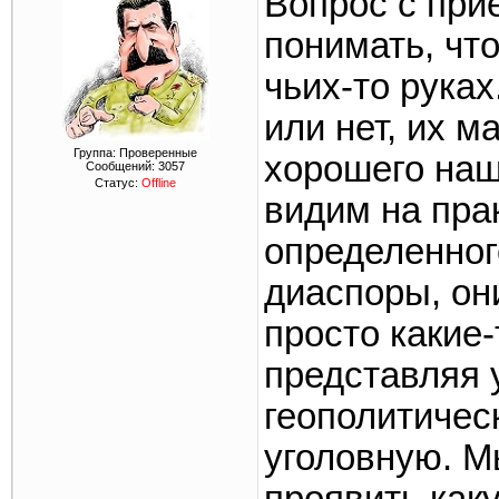
Вопрос с при
понимать, чт
чьих-то руках
или нет, их м
Группа: Проверенные
хорошего наш
Сообщений:
3057
Статус:
Offline
видим на пра
определенног
диаспоры, он
просто какие
представляя 
геополитическ
уголовную. М