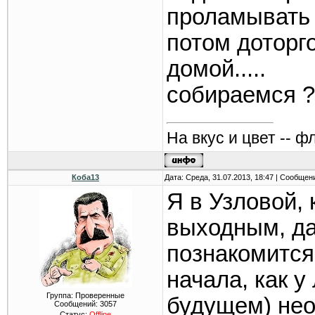
проламывать 
потом доторг
домой.....
собираемся 
На вкус и цвет -- ф
Коба13
Дата: Среда, 31.07.2013, 18:47 | Сообщен
Я в Узловой, 
выходным, да 
познакомится
начала, как у
Группа: Проверенные
будущем) не
Сообщений:
3057
Статус:
Offline