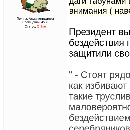
даги табунами 
внимания ( нав
Группа: Администраторы
Сообщений:
4598
Статус:
Offline
Президент вы
бездействия 
защитили свое
" - Стоят ряд
как избивают 
такие трусли
маловероятно
бездействием
серебряников