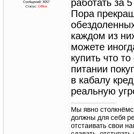
работать за 5
Сообщений:
3057
Статус:
Offline
Пора прекращ
обездоленных
каждом из ни
можете иногда
купить что то
питании поку
в кабалу кред
реальную угр
Мы явно столкнёмс
должны для себя р
отстаивать свои н
сдавать, отступать