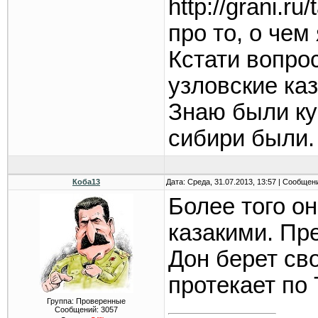
http://grani.r
про то, о чем
Кстати вопрос
узловские ка
Знаю были ку
сибири были.
Коба13
Дата: Среда, 31.07.2013, 13:57 | Сообщен
Более того о
казакими. Пре
Дон берет сво
протекает по 
Группа: Проверенные
Сообщений:
3057