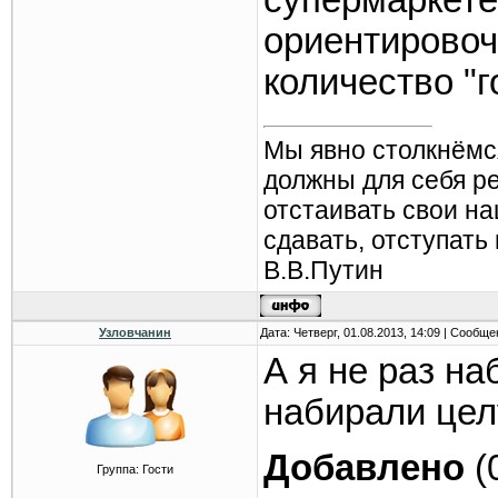
супермаркете
ориентировоч
количество "г
Мы явно столкнёмс
должны для себя р
отстаивать свои н
сдавать, отступать
В.В.Путин
Узловчанин
Дата: Четверг, 01.08.2013, 14:09 | Сообщ
А я не раз н
набирали цел
Добавлено
(
Группа: Гости