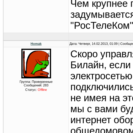
Чем крупнее 
задумывается
"РосТелеКом
Homak
Дата: Четверг, 14.02.2013, 01:09 | Сообщ
Скоро управл
Билайн, если
электросетью 
Группа: Проверенные
подключились
Сообщений:
283
Статус:
Offline
не имея на эт
мы с вами бу
интернет обо
общедомовому