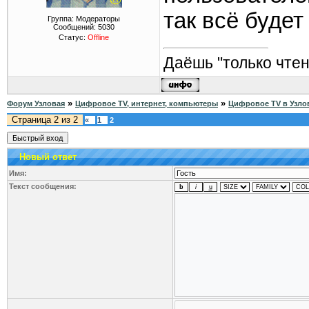
так всё буде
Группа: Модераторы
Сообщений:
5030
Статус:
Offline
Даёшь "только чтен
»
»
Форум Узловая
Цифровое TV, интернет, компьютеры
Цифровое TV в Узло
Страница
2
из
2
«
1
2
Новый ответ
Имя:
Текст сообщения: