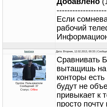
Добавлено
(
-------------------
Если сомнева
рабочий теле
Информацион
kastxxx
Дата: Вторник, 12.02.2013, 00:33 | Сообщ
Сравнивать Б
вытащишь на 
конторы есть
Группа: Пользователи
будут не объ
Сообщений:
37
Статус:
Offline
привыкает к т
просто почту