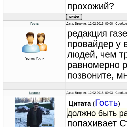
прохожий?
89190754552.Доб
-----------------
мнение. Приход
Гость
Дата: Вторник, 12.02.2013, 00:00 | Сообщ
редакция газе
провайдер у 
людей, чем т
Группа: Гости
равномерно р
позвоните, мн
kastxxx
Дата: Вторник, 12.02.2013, 00:03 | Сообщ
Гость
Цитата
(
)
должно быть р
попахивает С