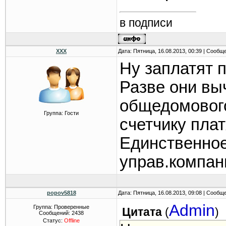
в подписи
ХХХ
Дата: Пятница, 16.08.2013, 00:39 | Сообщ
Ну заплатят 
Разве они вы
общедомового
Группа: Гости
счетчику плат
Единственное
управ.компан
popov5818
Дата: Пятница, 16.08.2013, 09:08 | Сообщ
Admin
Группа: Проверенные
Цитата
(
)
Сообщений:
2438
Статус:
Offline