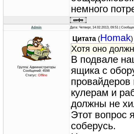
немного потр
Admin
Дата: Четверг, 14.02.2013, 09:51 | Сообщ
Homak
Цитата
(
)
Хотя оно должн
В подвале на
Группа: Администраторы
ящика с обор
Сообщений:
4598
Статус:
Offline
провайдеров
кулерам и ра
должны не хи
Этот вопрос я
соберусь.