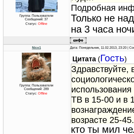
Подробная инф
Только не над
Группа: Пользователи
Сообщений:
37
Статус:
Offline
на 3 часа н
Nico1
Дата: Понедельник, 11.02.2013, 23:20 | 
Гость
Цитата
(
)
Здравствуйте, 
социологическо
Группа: Пользователи
использования
Сообщений:
289
Статус:
Offline
ТВ в 15-00 и в
вознаграждени
возрасте 25-45
кто ты мил ч
Подробная инф