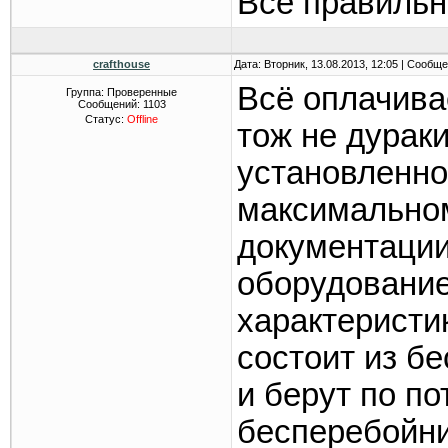
Все правильн
crafthouse
Дата: Вторник, 13.08.2013, 12:05 | Сообщ
Всё оплачива
Группа: Проверенные
Сообщений:
1103
Статус:
Offline
тож не дураки
установленно
максимальном
документации
оборудование
характеристи
состоит из б
и берут по п
бесперебойни