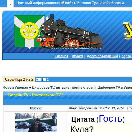
.
Частный информационный сайт г. Узловая Тульской области
.
|
Главная
|
Форум
|
Доска объявлений
|
Карта
Страница
2
из
2
«
1
2
»
»
Форум Узловая
Цифровое TV, интернет, компьютеры
Цифровое TV в Узло
Билайн TV - Ростелеком TV?
kastxxx
Дата: Понедельник, 11.02.2013, 20:51 | 
Гость
Цитата
(
)
Куда?