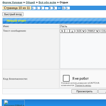
»
»
»
Форум Узловая
Общий
Всё обо всём
Отдых
Страница
10
из
11
«
1
2
8
9
10
11
»
…
Новый ответ
Имя:
Текст сообщения:
Код безопасности: