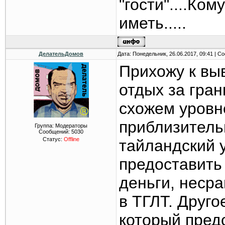
"гости"....Ком
иметь.....
ДелательДомов
Дата: Понедельник, 26.06.2017, 09:41 | 
Прихожу к вы
отдых за гран
схожем уровн
приблизительн
Группа: Модераторы
Сообщений:
5030
Статус:
Offline
тайландский 
предоставить
деньги, неср
в ТГЛТ. Друго
который пред