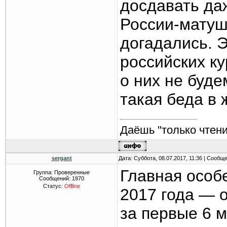
досдавать даж
России-матушк
догадались. 
российских ку
о них не буде
такая беда в 
Даёшь "только чтени
sergant
Дата: Суббота, 08.07.2017, 11:36 | Сообщ
Главная особ
Группа: Проверенные
Сообщений:
1970
Статус:
Offline
2017 года — о
за первые 6 