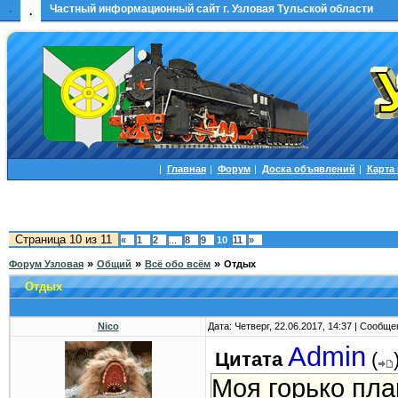
.
Частный информационный сайт г. Узловая Тульской области
.
|
Главная
|
Форум
|
Доска объявлений
|
Карта
Страница
10
из
11
«
1
2
8
9
10
11
»
…
»
»
»
Форум Узловая
Общий
Всё обо всём
Отдых
Отдых
Nico
Дата: Четверг, 22.06.2017, 14:37 | Сообщ
Admin
Цитата
(
Моя горько пла