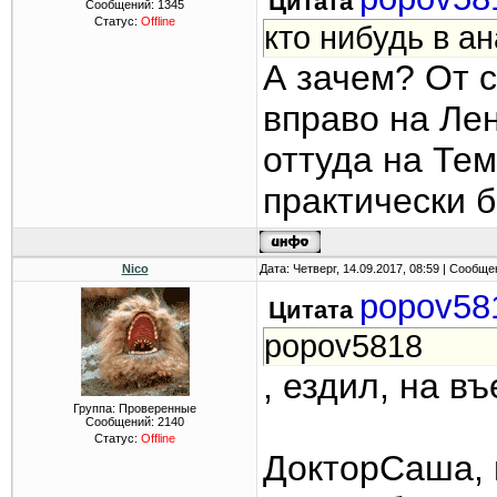
Цитата
Сообщений:
1345
Статус:
Offline
кто нибудь в а
А зачем? От 
вправо на Лен
оттуда на Тем
практически бе
Nico
Дата: Четверг, 14.09.2017, 08:59 | Сообщ
popov58
Цитата
popov5818
, ездил, на в
Группа: Проверенные
Сообщений:
2140
Статус:
Offline
ДокторСаша, в