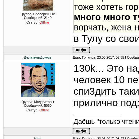
тоже хотеть го
Группа: Проверенные
много много 
Сообщений:
2140
Статус:
Offline
ворчать, жена н
в Тулу со св
ДелательДомов
Дата: Пятница, 23.06.2017, 02:55 | Сообщ
130k... Это н
человек 10 пе
спи3дить таки
прилично под
Группа: Модераторы
Сообщений:
5030
Статус:
Offline
Даёшь "только чтени
Nico
Дата: Пятница, 23.06.2017, 08:27 | Сообщ